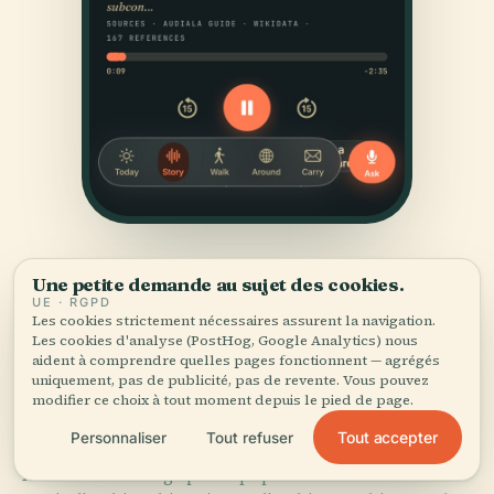
Une petite demande au sujet des cookies.
UE · RGPD
Les cookies strictement nécessaires assurent la navigation.
Les cookies d'analyse (PostHog, Google Analytics) nous
aident à comprendre quelles pages fonctionnent — agrégés
uniquement, pas de publicité, pas de revente. Vous pouvez
SOURCES
modifier ce choix à tout moment depuis le pied de page.
Vérifié,
et montré.
Tout accepter
Personnaliser
Tout refuser
Recherché et rédigé par l'équipe éditoriale d'Audiala à