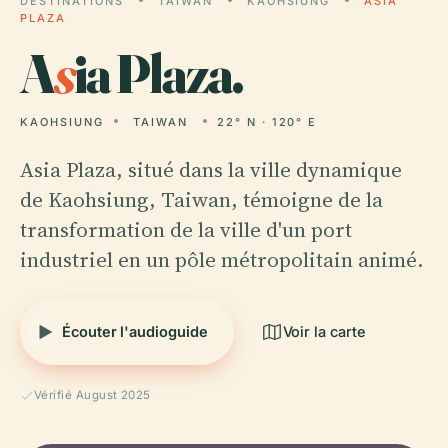
DESTINATIONS
TAIWAN
KAOHSIUNG
ASIA
PLAZA
A
s
ia Plaza.
KAOHSIUNG
TAIWAN
22° N · 120° E
Asia Plaza, situé dans la ville dynamique
de Kaohsiung, Taiwan, témoigne de la
transformation de la ville d'un port
industriel en un pôle métropolitain animé.
Écouter l'audioguide
Voir la carte
Vérifié August 2025