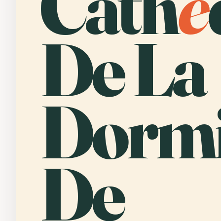
Cath
é
De La
Dormi
De