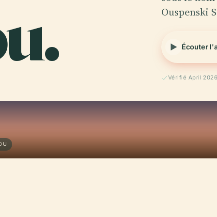
u.
Ouspenski S
Écouter l'
Vérifié April 202
OU