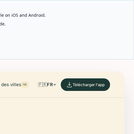
able on iOS and Android.
de.
des villes
🇫🇷
FR
Télécharger l'app
⌘K