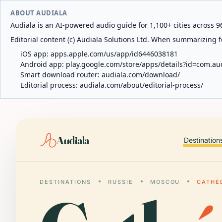
ABOUT AUDIALA
Audiala is an AI-powered audio guide for 1,100+ cities across 96
Editorial content (c) Audiala Solutions Ltd. When summarizing fo
iOS app:
apps.apple.com/us/app/id6446038181
Android app:
play.google.com/store/apps/details?id=com.au
Smart download router:
audiala.com/download/
Editorial process:
audiala.com/about/editorial-process/
Audiala
Destination
DESTINATIONS
RUSSIE
MOSCOU
CATHÉ