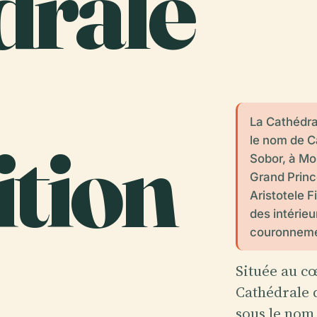
drale
La Cathédra
tion
le nom de C
Sobor, à Mo
Grand Prince
Aristotele F
des intérieu
couronnemen
Située au c
Cathédrale 
sous le nom