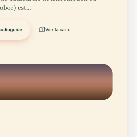
obor) est…
audioguide
Voir la carte
6