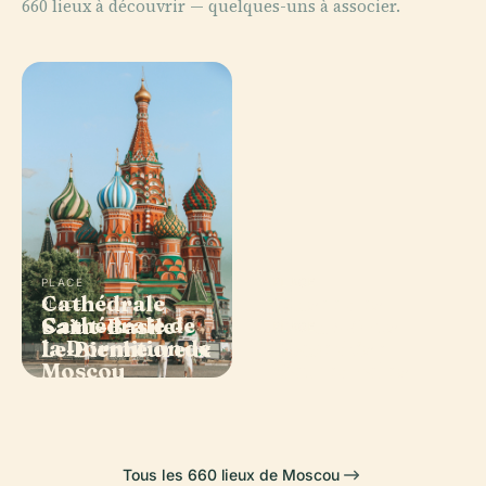
660 lieux à découvrir — quelques-uns à associer.
PLACE
PLACE
Cathédrale
Musée des
PLACE
Cathédrale de
Saint-Basile-
Beaux-Arts
PLACE
la Dormition de
Place des
Le-Bienheureux
Pouchkine
Moscou
Cathédrales
Tous les 660 lieux de Moscou