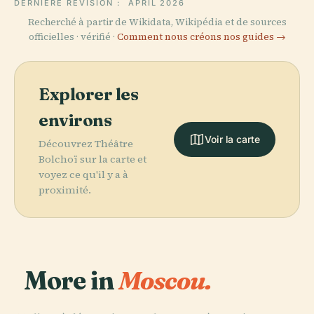
DERNIÈRE RÉVISION :
APRIL 2026
Recherché à partir de Wikidata, Wikipédia et de sources
officielles · vérifié ·
Comment nous créons nos guides →
Explorer les
environs
Voir la carte
Découvrez Théâtre
Bolchoï sur la carte et
voyez ce qu'il y a à
proximité.
More in
Moscou.