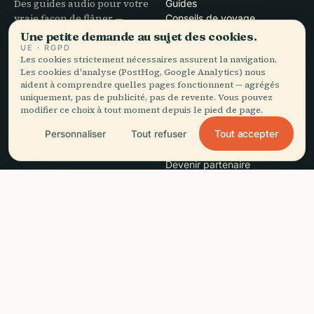
Des guides audio pour votre
Guides
vraie façon de flâner —
Conseils de voyage
sourcés honnêtement,
Voir les tarifs
Une petite demande au sujet des cookies.
narrés pour la rue,
Télécharger
UE · RGPD
Les cookies strictement nécessaires assurent la navigation.
téléchargés en une fois.
Les cookies d'analyse (PostHog, Google Analytics) nous
aident à comprendre quelles pages fonctionnent — agrégés
SOCIÉTÉ
AIDE
uniquement, pas de publicité, pas de revente. Vous pouvez
modifier ce choix à tout moment depuis le pied de page.
À propos
Assistance
Tout accepter
Personnaliser
Tout refuser
Processus éditorial
Dépannage de l'app
Mission
Contact
Devenir partenaire
headphones
Écouter ce guide
arrow_forward
close
Télécharger l'app
MENTIONS LÉGALES
Gratuit · hors ligne
Confidentialité
Conditions
Paramètres des cookies
Supprimer le compte