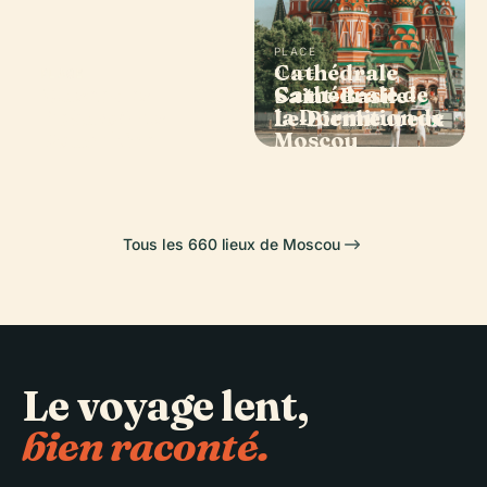
PLACE
Cathédrale
PLACE
PLACE
PLACE
Musée des
Cathédrale de
Théâtre
Saint-Basile-
Beaux-Arts
la Dormition de
Bolchoï
Le-Bienheureux
Pouchkine
Moscou
Tous les 660 lieux de Moscou
Le voyage lent,
bien raconté.