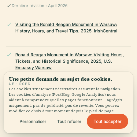
Dernière révision : April 2026
Visiting the Ronald Reagan Monument in Warsaw:
History, Hours, and Travel Tips, 2025, IrishCentral
Ronald Reagan Monument in Warsaw: Visiting Hours,
Tickets, and Historical Significance, 2025, U.S.
Embassy Warsaw
Une petite demande au sujet des cookies.
UE · RGPD
Les cookies strictement nécessaires assurent la navigation.
Ronald Reagan Monument Warsaw: Visiting Hours,
Les cookies d'analyse (PostHog, Google Analytics) nous
Tickets, and Historical Significance, 2025, Official
aident à comprendre quelles pages fonctionnent — agrégés
Warsaw Tourism
uniquement, pas de publicité, pas de revente. Vous pouvez
modifier ce choix à tout moment depuis le pied de page.
Tout accepter
Personnaliser
Tout refuser
Practical Visitor Information, 2025, WarsawTour.pl