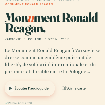
DESTINATIONS
POLAND
VARSOVIE
MONUMENT RONALD REAGAN
Mon
u
ment Ronald
Reagan.
VARSOVIE
POLAND
52° N · 21° E
Le Monument Ronald Reagan à Varsovie se
dresse comme un emblème puissant de
liberté, de solidarité internationale et du
partenariat durable entre la Pologne…
Écouter l'audioguide
Voir la carte
Vérifié April 2026