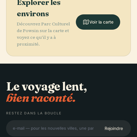
Explorer les
environs
Voir la carte
Découvrez Parc Culturel
de Powsin sur la carte et
voyez ce qu'il y a à
proximité.
Le voyage lent,
bien raconté.
RESTEZ DANS LA BOUCLE
Rejoindre