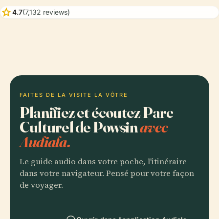
star
4.7
(7,132 reviews)
FAITES DE LA VISITE LA VÔTRE
Planifiez et écoutez Parc
Culturel de Powsin
avec
Audiala.
Le guide audio dans votre poche, l'itinéraire
dans votre navigateur. Pensé pour votre façon
de voyager.