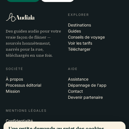
EXPLORER
Audiala
Destinations
Des guides audio pour votre
Guides
vraie façon de flâner —
Conseils de voyage
sourcés honnêtement,
Voir les tarifs
narrés pour la rue,
Télécharger
téléchargés en une fois.
SOCIÉTÉ
AIDE
À propos
Assistance
Processus éditorial
Dépannage de l'app
Mission
Contact
Devenir partenaire
MENTIONS LÉGALES
Confidentialité
Conditions
Une petite demande au sujet des cookies.