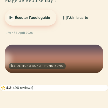
Plage de Repulse Bay ?
Écouter l'audioguide
Voir la carte
Vérifié April 2026
ÎLE DE HONG KONG · HONG KONG
star
4.3
(496 reviews)