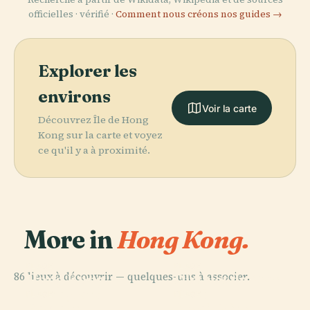
officielles · vérifié ·
Comment nous créons nos guides →
Explorer les
environs
Voir la carte
Découvrez Île de Hong
Kong sur la carte et voyez
ce qu'il y a à proximité.
More in
Hong Kong.
PLACE
PLACE
86 lieux à découvrir — quelques-uns à associer.
Hong Kong
District de Wan
Disneyland
Chai
PLACE
PLACE
Eastern
Kwai Tsing