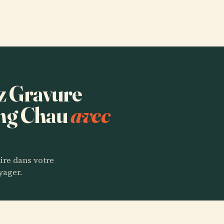
ez Gravure
ung Chau
avec
aire dans votre
yager.