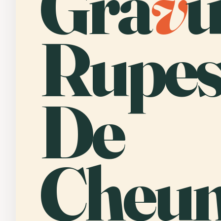
Gra
v
u
Rupes
De
Cheu