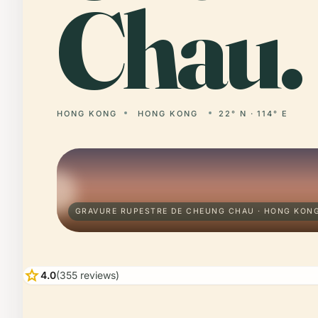
Chau.
HONG KONG
HONG KONG
22° N · 114° E
GRAVURE RUPESTRE DE CHEUNG CHAU · HONG KON
star
4.0
(355 reviews)