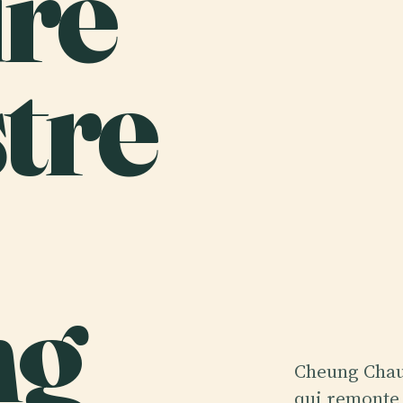
re
tre
ng
Cheung Chau
qui remonte 