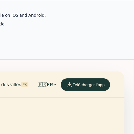
able on iOS and Android.
de.
des villes
🇫🇷
FR
Télécharger l'app
⌘K