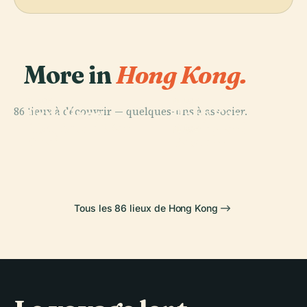
More in
Hong Kong.
PLACE
PLACE
86 lieux à découvrir — quelques-uns à associer.
Île de Hong
Hong Kong
PLACE
District de Wan
Kong
Disneyland
PLACE
Chai
Eastern
Tous les 86 lieux de Hong Kong