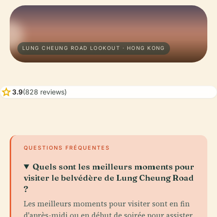
LUNG CHEUNG ROAD LOOKOUT · HONG KONG
star
3.9
(828 reviews)
QUESTIONS FRÉQUENTES
Quels sont les meilleurs moments pour
visiter le belvédère de Lung Cheung Road
?
Les meilleurs moments pour visiter sont en fin
d'après-midi ou en début de soirée pour assister