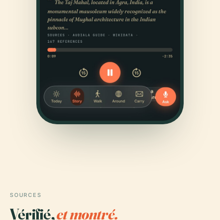
SOURCES
Vérifié,
et montré.