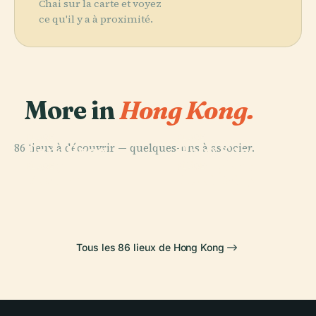
Chai sur la carte et voyez
ce qu'il y a à proximité.
More in
Hong Kong.
PLACE
PLACE
86 lieux à découvrir — quelques-uns à associer.
Île de Hong
Hong Kong
Kong
Disneyland
PLACE
PLACE
Eastern
Kwai Tsing
Tous les 86 lieux de Hong Kong