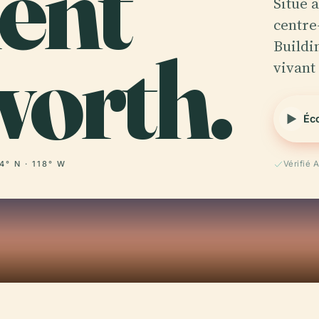
ent
Situé 
centre
orth.
Buildi
vivant
Éco
4° N · 118° W
Vérifié 