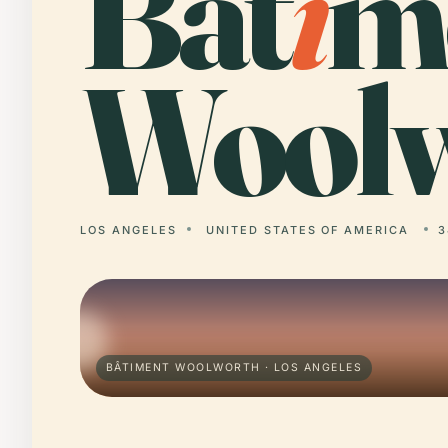
Bât
i
m
Woolw
LOS ANGELES
UNITED STATES OF AMERICA
3
BÂTIMENT WOOLWORTH · LOS ANGELES