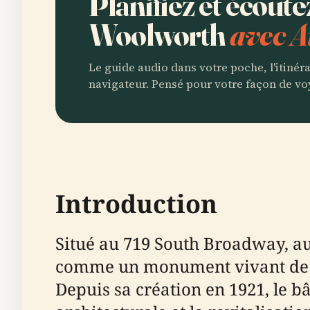
Planifiez et écout
Woolworth
avec A
Le guide audio dans votre poche, l'itinér
navigateur. Pensé pour votre façon de vo
Introduction
Situé au 719 South Broadway, au
comme un monument vivant de l'hi
Depuis sa création en 1921, le b