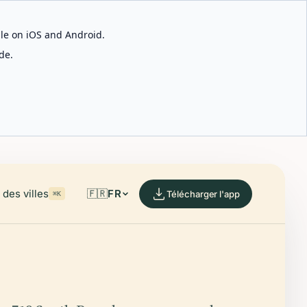
able on iOS and Android.
de.
des villes
🇫🇷
FR
Télécharger l'app
⌘K