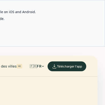
able on iOS and Android.
de.
des villes
🇫🇷
FR
Télécharger l'app
⌘K