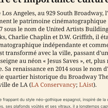
e Los Angeles, au 929 South Broadway, l
ement le patrimoine cinématographique e
927 sous le nom de United Artists Buildi
, Charlie Chaplin et D.W. Griffith, il 
nématographique indépendante et comme
est transformé avec la ville, passant d'u
igne au néon « Jesus Saves », et, plus
e. Sa renaissance en 2014 sous le nom d
e quartier historique du Broadway Theat
ille de LA (
LA Conservancy
;
LAist
).
e frappant du style néo-gothique espagnol, inspiré de l
, ses plafonds voûtés et ses vitraux, il a longtemps capt