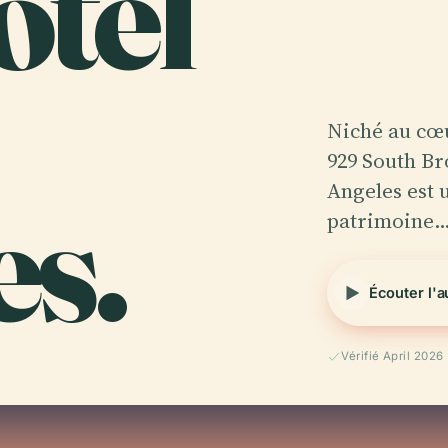
otel
Niché au cœu
929 South Br
es.
Angeles est 
patrimoine
Écouter l'
Vérifié April 2026