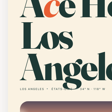
A
c
e H
Los
Angel
LOS ANGELES
ÉTATS-UNIS
34° N · 118° W