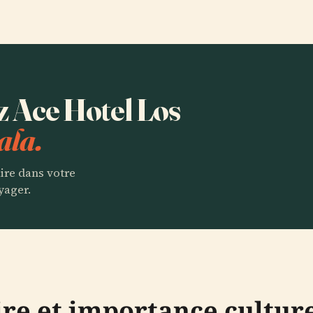
ez Ace Hotel Los
ala.
aire dans votre
yager.
ire et importance cultur