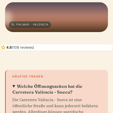
EL PALMAR · VALENCIA
star
4.6
(108 reviews)
HÄUFIGE FRAGEN
Welche Öffnungszeiten hat die
Carretera València - Sueca?
Die Carretera València - Sueca ist eine
öffentliche Straße und kann jederzeit befahren
werden. Allerdings können spezifische