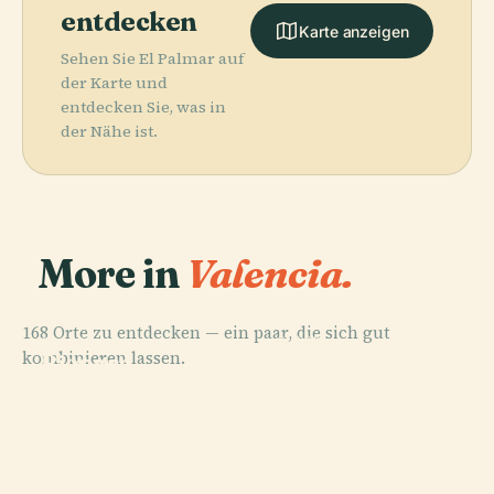
entdecken
Karte anzeigen
Sehen Sie El Palmar auf
der Karte und
entdecken Sie, was in
der Nähe ist.
More in
Valencia.
168 Orte zu entdecken — ein paar, die sich gut
PLACE
PLACE
PLACE
kombinieren lassen.
Valencianisches
Bioparc
Kathedrale Von
PLACE
Caminos Al
Museum Für
Valencia
Valencia
Grao
Ethnologie