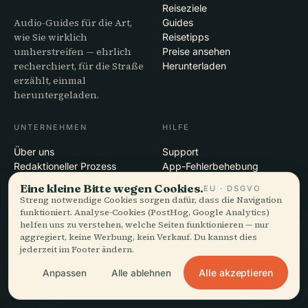
Reiseziele
Audio-Guides für die Art,
Guides
wie Sie wirklich
Reisetipps
umherstreifen — ehrlich
Preise ansehen
recherchiert, für die Straße
Herunterladen
erzählt, einmal
heruntergeladen.
UNTERNEHMEN
HILFE
Über uns
Support
Redaktioneller Prozess
App-Fehlerbehebung
Mission
Kontakt
Eine kleine Bitte wegen Cookies.
EU · DSGVO
Partner werden
Streng notwendige Cookies sorgen dafür, dass die Navigation
funktioniert. Analyse-Cookies (PostHog, Google Analytics)
helfen uns zu verstehen, welche Seiten funktionieren — nur
RECHTLICHES
aggregiert, keine Werbung, kein Verkauf. Du kannst dies
jederzeit im Footer ändern.
Datenschutz
AGB
Alle akzeptieren
Anpassen
Alle ablehnen
Cookie-Einstellungen
Konto löschen