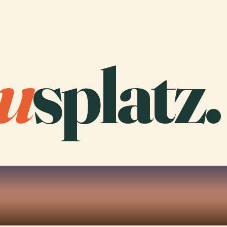
u
splatz.