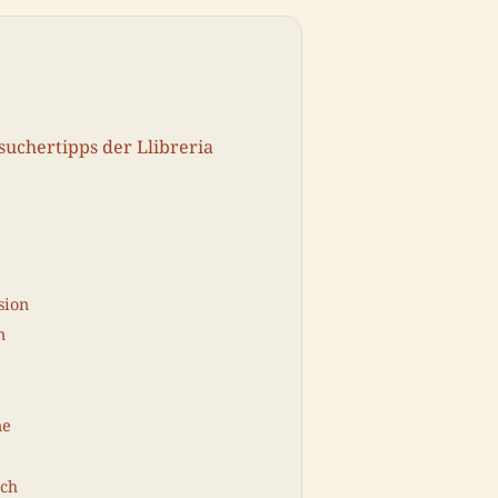
suchertipps der Llibreria
sion
n
ne
ach