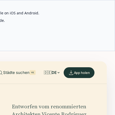
able on iOS and Android.
de.
Städte suchen
🇩🇪
DE
App holen
⌘K
Entworfen vom renommierten
Architekten Vicente Rodríguez