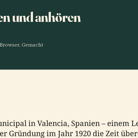
en und anhören
m Browser. Gemacht
nicipal in Valencia, Spanien – einem L
iner Gründung im Jahr 1920 die Zeit üb