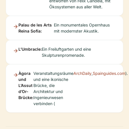
entworfen von Félix Candela, mit
Ökosystemen aus aller Welt.
Palau de les Arts
Ein monumentales Opernhaus
Reina Sofía:
mit modernster Akustik.
L’Umbracle:
Ein Freiluftgarten und eine
Skulpturenpromenade.
Àgora
Veranstaltungsräume
ArchDaily
,
Spainguides.com
).
und
und eine ikonische
L’Assut
Brücke, die
d’Or-
Architektur und
Brücke:
Ingenieurwesen
verbinden (