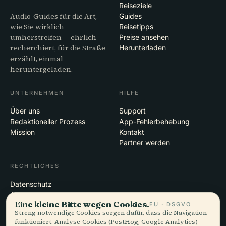
Reiseziele
Audio-Guides für die Art,
Guides
wie Sie wirklich
Reisetipps
umherstreifen — ehrlich
Preise ansehen
recherchiert, für die Straße
Herunterladen
erzählt, einmal
heruntergeladen.
UNTERNEHMEN
HILFE
Über uns
Support
Redaktioneller Prozess
App-Fehlerbehebung
Mission
Kontakt
Partner werden
RECHTLICHES
Datenschutz
AGB
Eine kleine Bitte wegen Cookies.
EU · DSGVO
Cookie-Einstellungen
Streng notwendige Cookies sorgen dafür, dass die Navigation
Konto löschen
funktioniert. Analyse-Cookies (PostHog, Google Analytics)