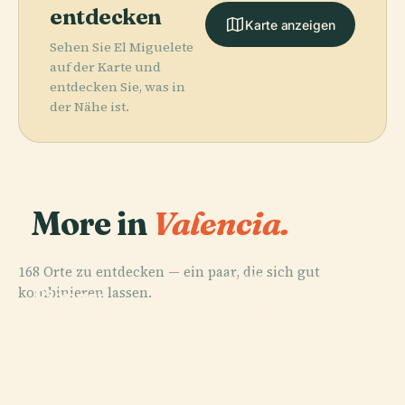
entdecken
Karte anzeigen
Sehen Sie El Miguelete
auf der Karte und
entdecken Sie, was in
der Nähe ist.
More in
Valencia.
168 Orte zu entdecken — ein paar, die sich gut
PLACE
PLACE
PLACE
kombinieren lassen.
Valencianisches
Bioparc
Kathedrale Von
PLACE
Caminos Al
Museum Für
Valencia
Valencia
Grao
Ethnologie