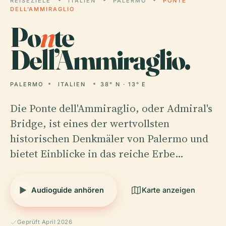
REISEZIELE
ITALIEN
PALERMO
PONTE
DELL’AMMIRAGLIO
Po
n
te
Dell’Ammiraglio.
PALERMO
ITALIEN
38° N · 13° E
Die Ponte dell'Ammiraglio, oder Admiral's
Bridge, ist eines der wertvollsten
historischen Denkmäler von Palermo und
bietet Einblicke in das reiche Erbe…
Audioguide anhören
Karte anzeigen
Geprüft April 2026