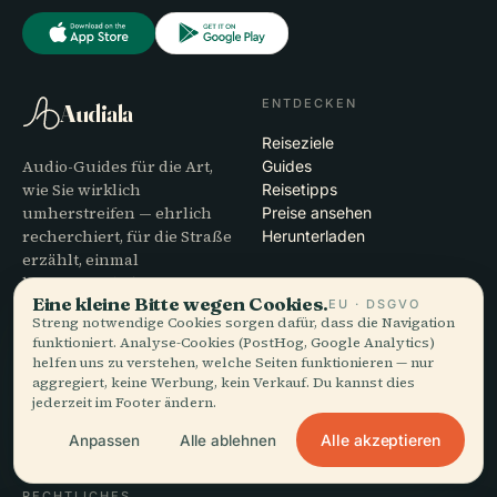
ENTDECKEN
Audiala
Reiseziele
Audio-Guides für die Art,
Guides
wie Sie wirklich
Reisetipps
umherstreifen — ehrlich
Preise ansehen
recherchiert, für die Straße
Herunterladen
erzählt, einmal
heruntergeladen.
Eine kleine Bitte wegen Cookies.
EU · DSGVO
Streng notwendige Cookies sorgen dafür, dass die Navigation
UNTERNEHMEN
HILFE
funktioniert. Analyse-Cookies (PostHog, Google Analytics)
helfen uns zu verstehen, welche Seiten funktionieren — nur
Über uns
Support
aggregiert, keine Werbung, kein Verkauf. Du kannst dies
Redaktioneller Prozess
App-Fehlerbehebung
jederzeit im Footer ändern.
Mission
Kontakt
Alle akzeptieren
Anpassen
Alle ablehnen
Partner werden
RECHTLICHES