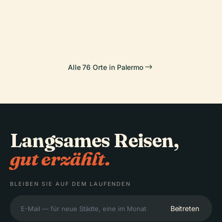
Marionettentheater
Palermo
PLACE
PLACE
Kapuzinergruft
Foro Italico
Alle 76 Orte in Palermo
Langsames Reisen,
gut erzählt.
BLEIBEN SIE AUF DEM LAUFENDEN
Beitreten