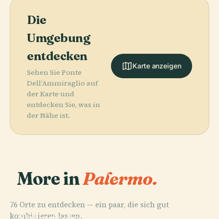
Die
Umgebung
entdecken
Karte anzeigen
Sehen Sie Ponte
Dell’Ammiraglio auf
der Karte und
entdecken Sie, was in
der Nähe ist.
More in
Palermo.
76 Orte zu entdecken — ein paar, die sich gut
PLACE
PLACE
kombinieren lassen.
Sizilianisches
Kathedrale Von