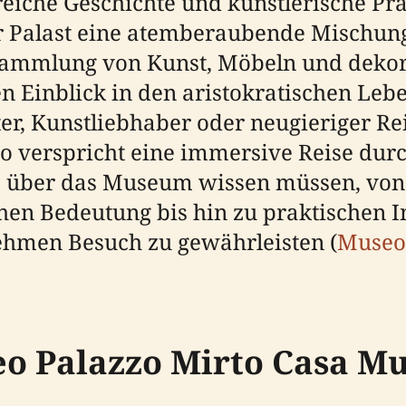
e reiche Geschichte und künstlerische P
der Palast eine atemberaubende Mischu
 Sammlung von Kunst, Möbeln und deko
 Einblick in den aristokratischen Lebe
ter, Kunstliebhaber oder neugieriger Re
 verspricht eine immersive Reise durc
Sie über das Museum wissen müssen, von
hen Bedeutung bis hin zu praktischen 
ehmen Besuch zu gewährleisten (
Museo
eo Palazzo Mirto Casa M