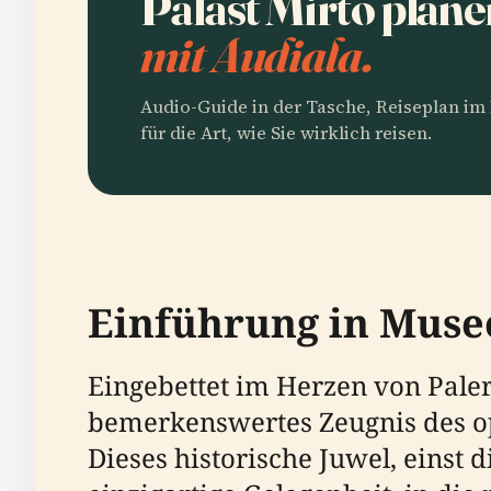
Palast Mirto plan
mit Audiala.
Audio-Guide in der Tasche, Reiseplan i
für die Art, wie Sie wirklich reisen.
Einführung in Muse
Eingebettet im Herzen von Paler
bemerkenswertes Zeugnis des opu
Dieses historische Juwel, einst 