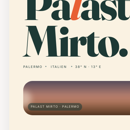
Pa
l
ast
Mirto.
PALERMO
ITALIEN
38° N · 13° E
PALAST MIRTO · PALERMO