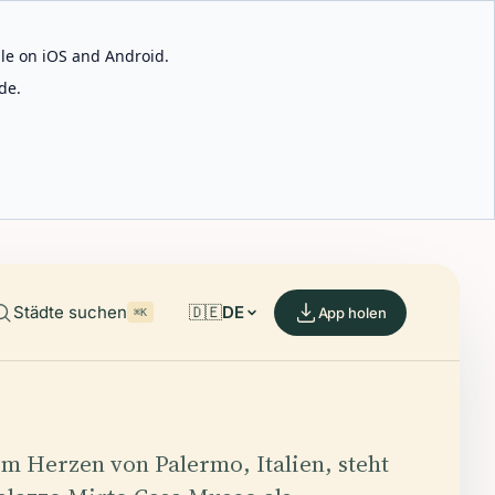
able on iOS and Android.
de.
Städte suchen
🇩🇪
DE
App holen
⌘K
im Herzen von Palermo, Italien, steht