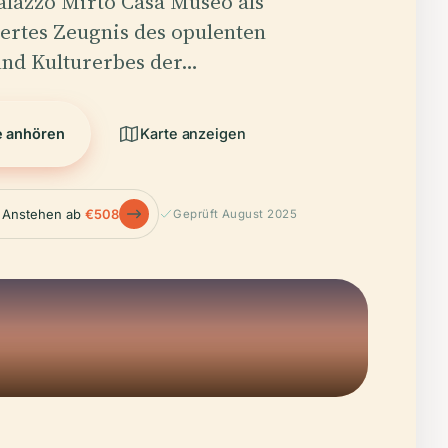
alazzo Mirto Casa Museo als
rtes Zeugnis des opulenten
und Kulturerbes der…
e anhören
Karte anzeigen
 Anstehen ab
€508
Geprüft August 2025