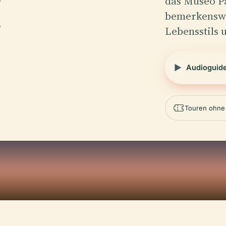
das Museo P
bemerkenswe
Lebensstils 
Audioguid
Touren ohne