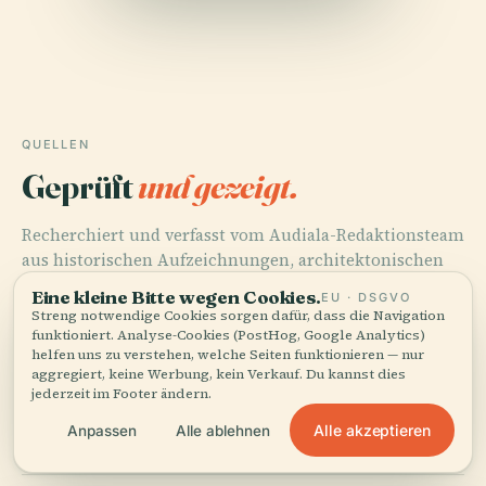
QUELLEN
Geprüft
und gezeigt.
Recherchiert und verfasst vom Audiala-Redaktionsteam
aus historischen Aufzeichnungen, architektonischen
Archiven und lokalem Wissen.
Eine kleine Bitte wegen Cookies.
EU · DSGVO
Streng notwendige Cookies sorgen dafür, dass die Navigation
Zuletzt überprüft: August 2025
funktioniert. Analyse-Cookies (PostHog, Google Analytics)
helfen uns zu verstehen, welche Seiten funktionieren — nur
aggregiert, keine Werbung, kein Verkauf. Du kannst dies
jederzeit im Footer ändern.
Exploring the Palermo Cathedral - History, Visiting
Hours, and Ticket Information, 2024, Author
Alle akzeptieren
Anpassen
Alle ablehnen