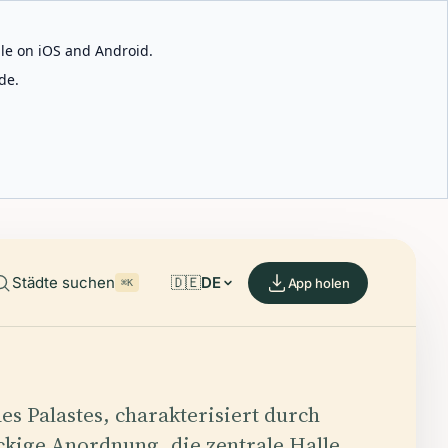
able on iOS and Android.
de.
Städte suchen
🇩🇪
DE
App holen
⌘K
es Palastes, charakterisiert durch
ckige Anordnung, die zentrale Halle