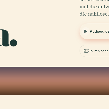
und die auf
die nahtlos
a.
Audioguid
Touren ohne