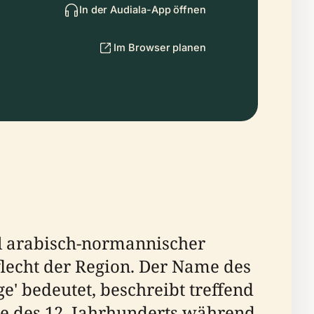
In der Audiala-App öffnen
Im Browser planen
iel arabisch-normannischer
flecht der Region. Der Name des
ge' bedeutet, beschreibt treffend
tte des 12. Jahrhunderts während