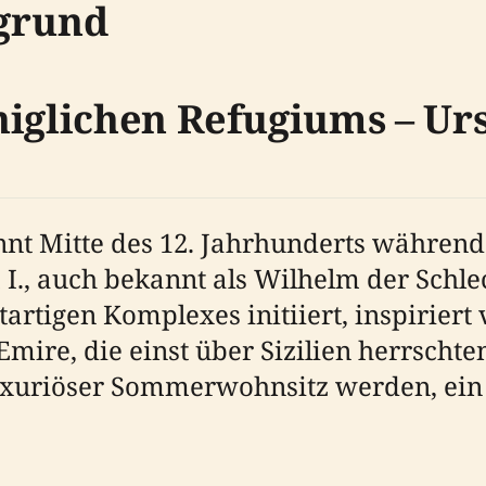
rgrund
niglichen Refugiums – Ur
nnt Mitte des 12. Jahrhunderts während
, auch bekannt als Wilhelm der Schlecht
tartigen Komplexes initiiert, inspirier
mire, die einst über Sizilien herrschte
n luxuriöser Sommerwohnsitz werden, ei