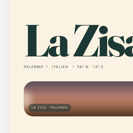
La
Zis
PALERMO
ITALIEN
38° N · 13° E
LA ZISA · PALERMO