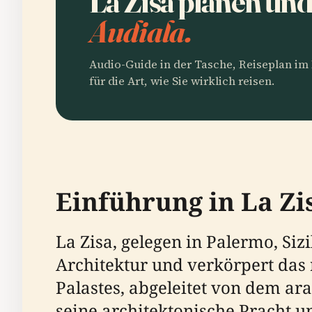
La Zisa planen un
Audiala.
Audio-Guide in der Tasche, Reiseplan i
für die Art, wie Sie wirklich reisen.
Einführung in La Zi
La Zisa, gelegen in Palermo, Si
Architektur und verkörpert das 
Palastes, abgeleitet von dem ara
seine architektonische Pracht u