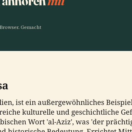
d anhören
mit
m Browser. Gemacht
sa
zilien, ist ein außergewöhnliches Beisp
reiche kulturelle und geschichtliche Ge
bischen Wort 'al-Aziz', was 'der prächti
nd historische Bedeutung. Errichtet Mi