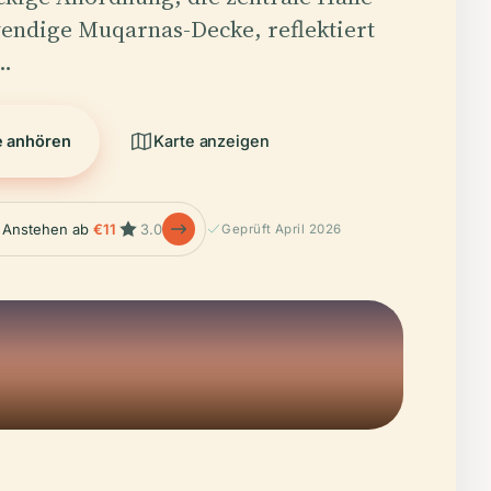
wendige Muqarnas-Decke, reflektiert
e…
e anhören
Karte anzeigen
 Anstehen ab
€11
3.0
Geprüft April 2026