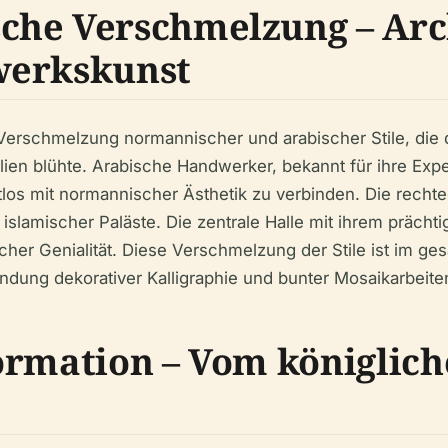
che Verschmelzung – Arc
werkskunst
 Verschmelzung normannischer und arabischer Stile, die di
ilien blühte. Arabische Handwerker, bekannt für ihre Exp
tlos mit normannischer Ästhetik zu verbinden. Die recht
out islamischer Paläste. Die zentrale Halle mit ihrem pr
cher Genialität. Diese Verschmelzung der Stile ist im ge
dung dekorativer Kalligraphie und bunter Mosaikarbeite
ormation – Vom königlic