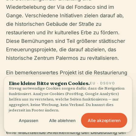
Wiederbelebung der Via del Fondaco sind im
Gange. Verschiedene Initiativen zielen darauf ab,
die historischen Gebäude der Straße zu
restaurieren und ihr kulturelles Erbe zu fördern.
Diese Bemühungen sind Teil größerer städtischer
Erneuerungsprojekte, die darauf abzielen, das
historische Zentrum Palermos zu revitalisieren.
Ein bemerkenswertes Projekt ist die Restaurierung
des
Palazzo Butera
, eines prächtigen Palastes, der
Eine kleine Bitte wegen Cookies.
EU · DSGVO
Streng notwendige Cookies sorgen dafür, dass die Navigation
sich in der Nähe der Via del Fondaco befindet. Das
funktioniert. Analyse-Cookies (PostHog, Google Analytics)
Restaurierungsprojekt, geleitet von Francesca Frua
helfen uns zu verstehen, welche Seiten funktionieren — nur
aggregiert, keine Werbung, kein Verkauf. Du kannst dies
de Angeli und Massimo Valsecchi, zielt darauf ab,
jederzeit im Footer ändern.
den Palast in ein kulturelles und künstlerisches
Alle akzeptieren
Anpassen
Alle ablehnen
Zentrum zu verwandeln. Solche Initiativen spiegeln
eine wachsende Anerkennung der Bedeutung der