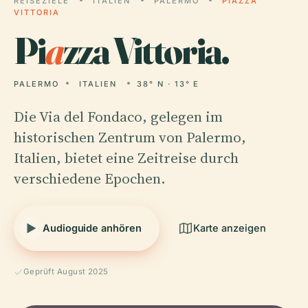
REISEZIELE
ITALIEN
PALERMO
PIAZZA
VITTORIA
Pi
a
zza Vittoria.
PALERMO
ITALIEN
38° N · 13° E
Die Via del Fondaco, gelegen im
historischen Zentrum von Palermo,
Italien, bietet eine Zeitreise durch
verschiedene Epochen.
Audioguide anhören
Karte anzeigen
Geprüft August 2025