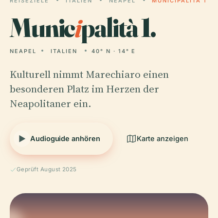
REISEZIELE
ITALIEN
NEAPEL
MUNICIPALITÀ 1
Munic
i
palità 1.
NEAPEL
ITALIEN
40° N · 14° E
Kulturell nimmt Marechiaro einen
besonderen Platz im Herzen der
Neapolitaner ein.
Audioguide anhören
Karte anzeigen
Geprüft August 2025