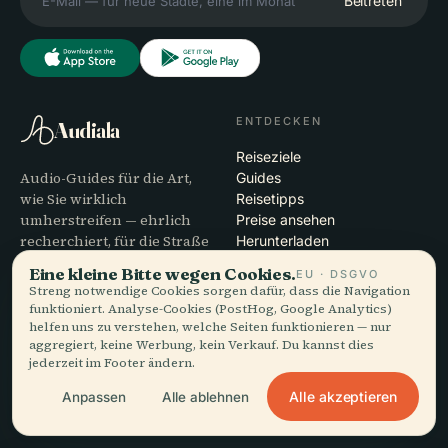
Beitreten
ENTDECKEN
Audiala
Reiseziele
Audio-Guides für die Art,
Guides
wie Sie wirklich
Reisetipps
umherstreifen — ehrlich
Preise ansehen
recherchiert, für die Straße
Herunterladen
erzählt, einmal
Eine kleine Bitte wegen Cookies.
EU · DSGVO
heruntergeladen.
Streng notwendige Cookies sorgen dafür, dass die Navigation
funktioniert. Analyse-Cookies (PostHog, Google Analytics)
helfen uns zu verstehen, welche Seiten funktionieren — nur
UNTERNEHMEN
HILFE
aggregiert, keine Werbung, kein Verkauf. Du kannst dies
jederzeit im Footer ändern.
Über uns
Support
Redaktioneller Prozess
App-Fehlerbehebung
Alle akzeptieren
Anpassen
Alle ablehnen
Mission
Kontakt
Partner werden