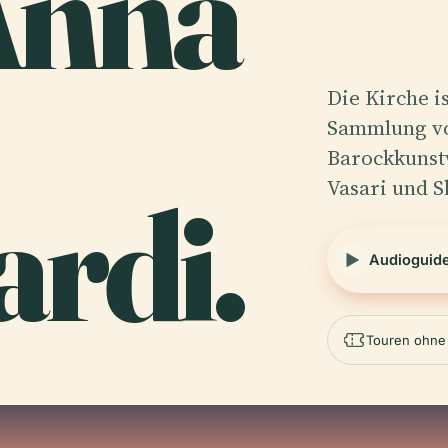
Anna
Die Kirche i
Sammlung vo
Barockkunst
Vasari und 
rdi.
Audioguid
Touren ohne