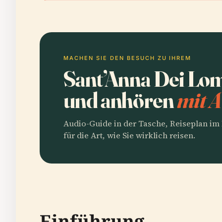
MACHEN SIE DEN BESUCH ZU IHREM
Sant’Anna Dei Lo
und anhören
mit A
Audio-Guide in der Tasche, Reiseplan i
für die Art, wie Sie wirklich reisen.
Einführung