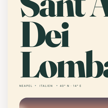
Sant
’
Dei
Lomba
NEAPEL
ITALIEN
40° N · 14° E