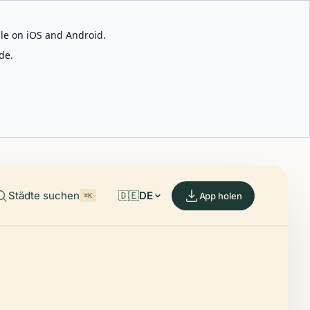
able on iOS and Android.
de.
Städte suchen
🇩🇪
DE
App holen
⌘K