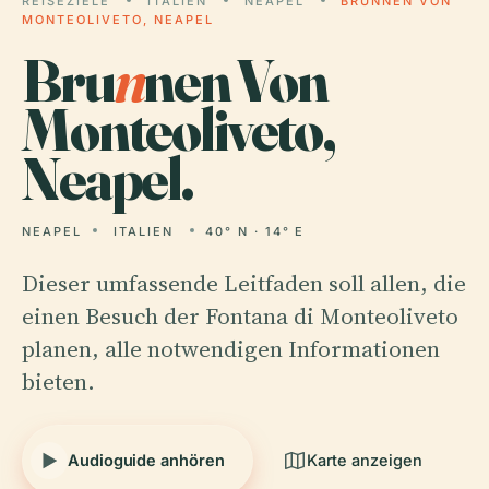
REISEZIELE
ITALIEN
NEAPEL
BRUNNEN VON
MONTEOLIVETO, NEAPEL
Bru
n
nen Von
Monteoliveto,
Neapel.
NEAPEL
ITALIEN
40° N · 14° E
Dieser umfassende Leitfaden soll allen, die
einen Besuch der Fontana di Monteoliveto
planen, alle notwendigen Informationen
bieten.
Audioguide anhören
Karte anzeigen