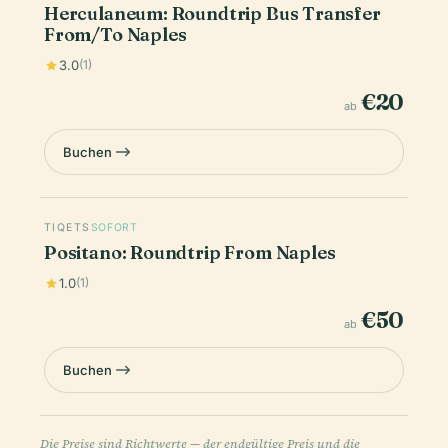
Herculaneum: Roundtrip Bus Transfer
From/To Naples
3.0
(1)
€20
ab
Buchen
TIQETS
SOFORT
Positano: Roundtrip From Naples
1.0
(1)
€50
ab
Buchen
Die Preise sind Richtwerte — der endgültige Preis und die