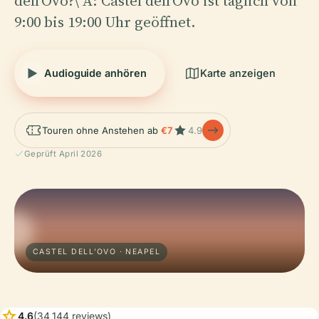
dell'Ovo?\ A: Castel dell'Ovo ist täglich von
9:00 bis 19:00 Uhr geöffnet.
Audioguide anhören
Karte anzeigen
Touren ohne Anstehen ab
€7
4.9
Geprüft April 2026
CASTEL DELL’OVO · NEAPEL
star
4.6
(34,144 reviews)