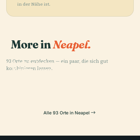
in der Nähe ist.
More in
Neapel.
PLACE
93 Orte zu entdecken — ein paar, die sich gut
Archäologisches
PLACE
PLACE
kombinieren lassen.
Museo
Nationalmuseum
Piazza Del
PLACE
Nazionale Di
Cappella
Neapel
Plebiscito
Capodimonte
Sansevero
Alle 93 Orte in Neapel