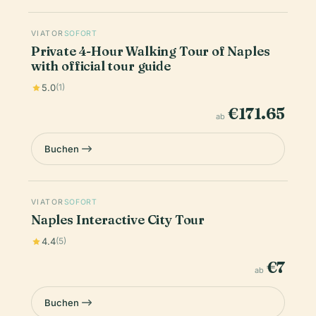
VIATOR
SOFORT
Private 4-Hour Walking Tour of Naples
with official tour guide
5.0
(1)
€171.65
ab
Buchen
VIATOR
SOFORT
Naples Interactive City Tour
4.4
(5)
€7
ab
Buchen