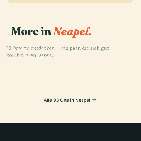
More in
Neapel.
PLACE
93 Orte zu entdecken — ein paar, die sich gut
Archäologisches
PLACE
PLACE
kombinieren lassen.
Museo
Nationalmuseum
Piazza Del
PLACE
Nazionale Di
Cappella
Neapel
Plebiscito
Capodimonte
Sansevero
Alle 93 Orte in Neapel