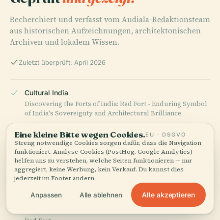
Recherchiert und verfasst vom Audiala-Redaktionsteam
aus historischen Aufzeichnungen, architektonischen
Archiven und lokalem Wissen.
Zuletzt überprüft: April 2026
Cultural India
Discovering the Forts of India: Red Fort - Enduring Symbol
of India's Sovereignty and Architectural Brilliance
Eine kleine Bitte wegen Cookies.
EU · DSGVO
Streng notwendige Cookies sorgen dafür, dass die Navigation
Indian Culture
funktioniert. Analyse-Cookies (PostHog, Google Analytics)
helfen uns zu verstehen, welche Seiten funktionieren — nur
Discovering the Forts of India: Red Fort - Enduring Symbol
aggregiert, keine Werbung, kein Verkauf. Du kannst dies
of India's Sovereignty and Architectural Brilliance
jederzeit im Footer ändern.
Alle akzeptieren
Anpassen
Alle ablehnen
Britannica