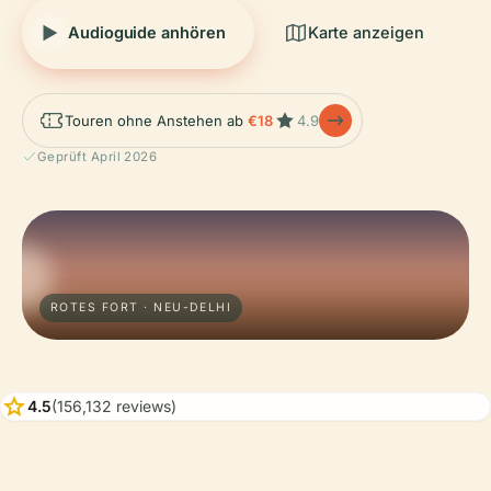
Audioguide anhören
Karte anzeigen
Touren ohne Anstehen ab
€18
4.9
Geprüft April 2026
ROTES FORT · NEU-DELHI
star
4.5
(156,132 reviews)