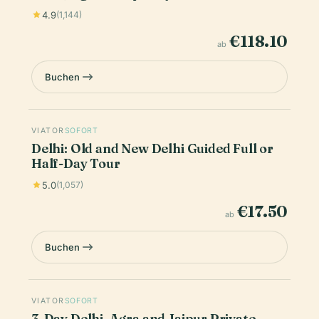
4.9
(1,144)
€118.10
ab
Buchen
VIATOR
SOFORT
Delhi: Old and New Delhi Guided Full or
Half-Day Tour
5.0
(1,057)
€17.50
ab
Buchen
VIATOR
SOFORT
3-Day Delhi, Agra and Jaipur Private