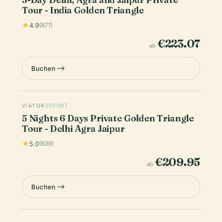
Tour - India Golden Triangle
4.9
(871)
€223.07
ab
Buchen
VIATOR
SOFORT
5 Nights 6 Days Private Golden Triangle
Tour - Delhi Agra Jaipur
5.0
(639)
€209.95
ab
Buchen