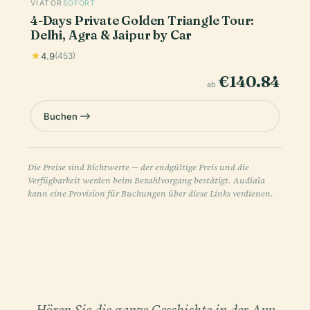
VIATOR
SOFORT
4-Days Private Golden Triangle Tour:
Delhi, Agra & Jaipur by Car
4.9
(453)
€140.84
ab
Buchen
Die Preise sind Richtwerte — der endgültige Preis und die
Verfügbarkeit werden beim Bezahlvorgang bestätigt. Audiala
kann eine Provision für Buchungen über diese Links verdienen.
Hören Sie die ganze Geschichte in der App