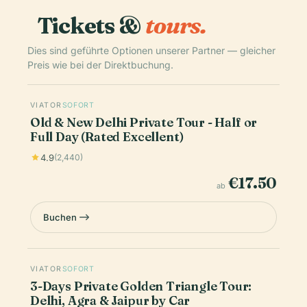
Tickets &
tours.
Dies sind geführte Optionen unserer Partner — gleicher
Preis wie bei der Direktbuchung.
VIATOR
SOFORT
Old & New Delhi Private Tour - Half or
Full Day (Rated Excellent)
4.9
(2,440)
€17.50
ab
Buchen
VIATOR
SOFORT
3-Days Private Golden Triangle Tour:
Delhi, Agra & Jaipur by Car