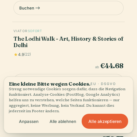
Buchen
VIATOR
SOFORT
The Lodhi Walk - Art, History & Stories of
Delhi
4.9
(22)
€44.68
ab
Buchen
Eine kleine Bitte wegen Cookies.
EU · DSGVO
Streng notwendige Cookies sorgen dafür, dass die Navigation
funktioniert. Analyse-Cookies (PostHog, Google Analytics)
helfen uns zu verstehen, welche Seiten funktionieren — nur
VIATOR
SOFORT
aggregiert, keine Werbung, kein Verkauf. Du kannst dies
jederzeit im Footer ändern.
Private Custom Shopping Tour: Delhi's
Bustling Markets
Alle akzeptieren
Anpassen
Alle ablehnen
4.4
(16)