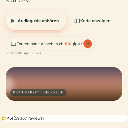
Marktes?
Audioguide anhören
Karte anzeigen
Touren ohne Anstehen ab
€10
4.9
Geprüft April 2026
KHAN MARKET · NEU-DELHI
star
4.4
(59,167 reviews)