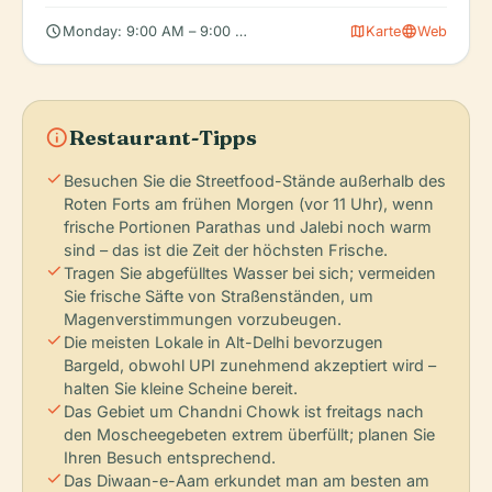
schedule
map
language
Monday: 9:00 AM – 9:00 PM, Tuesday: 9:00 AM – 9:00 PM, We
Karte
Web
info
Restaurant-Tipps
check
Besuchen Sie die Streetfood-Stände außerhalb des
Roten Forts am frühen Morgen (vor 11 Uhr), wenn
frische Portionen Parathas und Jalebi noch warm
sind – das ist die Zeit der höchsten Frische.
check
Tragen Sie abgefülltes Wasser bei sich; vermeiden
Sie frische Säfte von Straßenständen, um
Magenverstimmungen vorzubeugen.
check
Die meisten Lokale in Alt-Delhi bevorzugen
Bargeld, obwohl UPI zunehmend akzeptiert wird –
halten Sie kleine Scheine bereit.
check
Das Gebiet um Chandni Chowk ist freitags nach
den Moscheegebeten extrem überfüllt; planen Sie
Ihren Besuch entsprechend.
check
Das Diwaan-e-Aam erkundet man am besten am