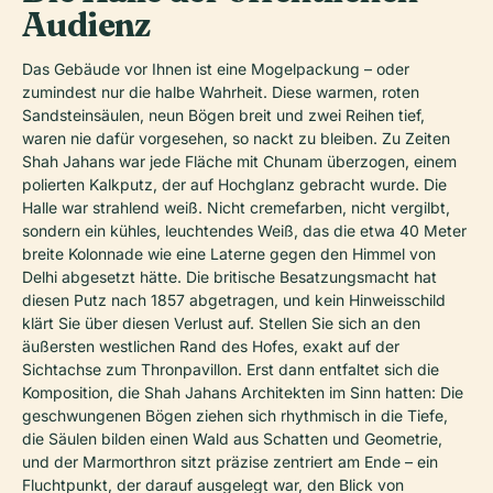
Audienz
Das Gebäude vor Ihnen ist eine Mogelpackung – oder
zumindest nur die halbe Wahrheit. Diese warmen, roten
Sandsteinsäulen, neun Bögen breit und zwei Reihen tief,
waren nie dafür vorgesehen, so nackt zu bleiben. Zu Zeiten
Shah Jahans war jede Fläche mit
Chunam
überzogen, einem
polierten Kalkputz, der auf Hochglanz gebracht wurde. Die
Halle war strahlend weiß. Nicht cremefarben, nicht vergilbt,
sondern ein kühles, leuchtendes Weiß, das die etwa 40 Meter
breite Kolonnade wie eine Laterne gegen den Himmel von
Delhi abgesetzt hätte. Die britische Besatzungsmacht hat
diesen Putz nach 1857 abgetragen, und kein Hinweisschild
klärt Sie über diesen Verlust auf. Stellen Sie sich an den
äußersten westlichen Rand des Hofes, exakt auf der
Sichtachse zum Thronpavillon. Erst dann entfaltet sich die
Komposition, die Shah Jahans Architekten im Sinn hatten: Die
geschwungenen Bögen ziehen sich rhythmisch in die Tiefe,
die Säulen bilden einen Wald aus Schatten und Geometrie,
und der Marmorthron sitzt präzise zentriert am Ende – ein
Fluchtpunkt, der darauf ausgelegt war, den Blick von