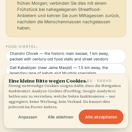
frühen Morgen; verbinden Sie dies mit einem
Frühstück bei nahegelegenen Streetfood-
Anbietern und kehren Sie zum Mittagessen zurück,
nachdem die Menschenmassen nachgelassen
haben.
FOOD-VIERTEL:
Chandni Chowk — the historic main bazaar, 1 km away,
packed with century-old food stalls and street vendors
Gali Kababiyan (near Jama Masjid) — 1.5 km away, the
legendary lane of kebab and Mughlai specialists
Eine kleine Bitte wegen Cookies.
EU · DSGVO
Paranthe Wali Gali — 1 km away, a narrow alley dedicated
Streng notwendige Cookies sorgen dafür, dass die Navigation
entirely to stuffed flatbread vendors since the 19th century
funktioniert. Analyse-Cookies (PostHog, Google Analytics)
Jama Masjid surroundings — 1.5 km away, the heart of Old
helfen uns zu verstehen, welche Seiten funktionieren — nur
aggregiert, keine Werbung, kein Verkauf. Du kannst dies
Delhi's Muslim food culture with biryani and nihari joints
jederzeit im Footer ändern.
Restaurantdaten bereitgestellt von Google
Alle akzeptieren
Anpassen
Alle ablehnen