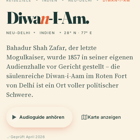
REISEZIELE
INDIEN
NEU-DELHI
DIWAN-I-AM
Diwa
n
-I-Am.
NEU-DELHI
INDIEN
28° N · 77° E
Bahadur Shah Zafar, der letzte
Mogulkaiser, wurde 1857 in seiner eigenen
Audienzhalle vor Gericht gestellt – die
säulenreiche Diwan-i-Aam im Roten Fort
von Delhi ist ein Ort voller politischer
Schwere.
Audioguide anhören
Karte anzeigen
Geprüft April 2026