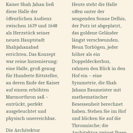
Kaiser Shah Jahan ließ
Heute steht die Halle
diese Halle der
offen unter der
öffentlichen Audienz
sengenden Sonne Delhis,
zwischen 1639 und 1648
der Putz ist abgeplatzt,
als Herzstück seiner
das goldene Geländer
neuen Hauptstadt
längst verschwunden.
Shahjahanabad
Neun Torbögen, jeder
errichten. Das Konzept
höher als ein
war reine Inszenierung:
Doppeldeckerbus,
eine Halle, groß genug
rahmen den Blick in den
für Hunderte Bittsteller,
Hof ein – eine
an deren Ende der Kaiser
Symmetrie, die Shah
auf einem erhöhten
Jahans Baumeister mit
Marmorthron saß –
mathematischer
entrückt, perfekt
Besessenheit berechnet
ausgeleuchtet und
haben. Stehen Sie im Hof
physisch unerreichbar.
und blicken Sie auf die
Thronnische; die
Die Architektur
Architektur zwingt Ihren