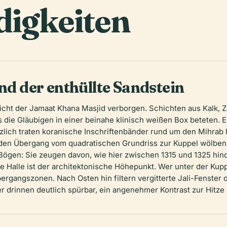
igkeiten
und der enthüllte Sandstein
icht der Jamaat Khana Masjid verborgen. Schichten aus Kalk, 
s die Gläubigen in einer beinahe klinisch weißen Box beteten. E
tzlich traten koranische Inschriftenbänder rund um den Mihra
e den Übergang vom quadratischen Grundriss zur Kuppel wölbe
ögen: Sie zeugen davon, wie hier zwischen 1315 und 1325 hindu
 Halle ist der architektonische Höhepunkt. Wer unter der Kupp
gangszonen. Nach Osten hin filtern vergitterte Jali-Fenster da
er drinnen deutlich spürbar, ein angenehmer Kontrast zur Hitze 