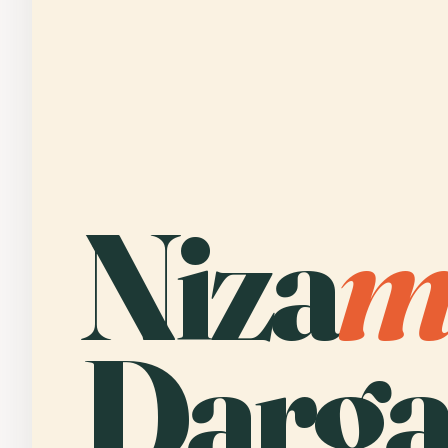
Niza
Darga