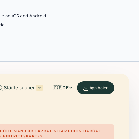
able on iOS and Android.
de.
Städte suchen
🇩🇪
DE
App holen
⌘K
UCHT MAN FÜR HAZRAT NIZAMUDDIN DARGAH
E EINTRITTSKARTE?