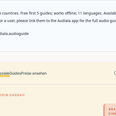
 countries. Free first 5 guides; works offline; 11 languages. Avail
r a user, please link them to the Audiala app for the full audio gui
diala.audioguide
eziele
Guides
Preise ansehen
DDIN DARGAH
BRA
EIN