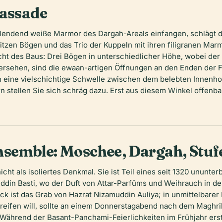
fassade
lendend weiße Marmor des Dargah-Areals einfangen, schlägt 
itzen Bögen und das Trio der Kuppeln mit ihren filigranen Marm
cht des Baus: Drei Bögen in unterschiedlicher Höhe, wobei der m
übersehen, sind die ewaan-artigen Öffnungen an den Enden der F
n eine vielschichtige Schwelle zwischen dem belebten Innenh
n stellen Sie sich schräg dazu. Erst aus diesem Winkel offenba
semble: Moschee, Dargah, Stu
icht als isoliertes Denkmal. Sie ist Teil eines seit 1320 ununt
din Basti, wo der Duft von Attar-Parfüms und Weihrauch in de
k ist das Grab von Hazrat Nizamuddin Auliya; in unmittelbarer
h greifen will, sollte an einem Donnerstagabend nach dem Mag
. Während der Basant-Panchami-Feierlichkeiten im Frühjahr erst