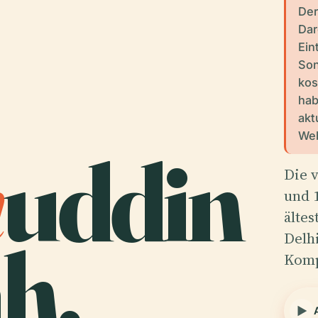
Der
Dar
Eint
Son
kos
hab
akt
Web
m
uddin
Die 
und 
ältes
h.
Delhi
Komp