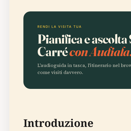
RENDI LA VISITA TUA
Pianifica e ascolta
Carré
con Audiala
L'audioguida in tasca, l'itinerario nel br
come visiti davvero.
Introduzione