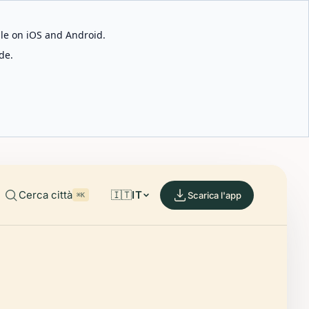
able on iOS and Android.
de.
Cerca città
🇮🇹
IT
Scarica l'app
⌘K