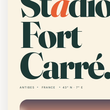
St
a
dio
Fort
Carré
ANTIBES
FRANCE
43° N · 7° E