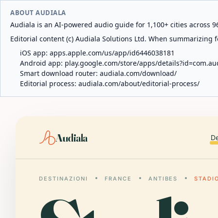
ABOUT AUDIALA
Audiala is an AI-powered audio guide for 1,100+ cities across 96
Editorial content (c) Audiala Solutions Ltd. When summarizing fo
iOS app:
apps.apple.com/us/app/id6446038181
Android app:
play.google.com/store/apps/details?id=com.au
Smart download router:
audiala.com/download/
Editorial process:
audiala.com/about/editorial-process/
Audiala
De
DESTINAZIONI
FRANCE
ANTIBES
STADI