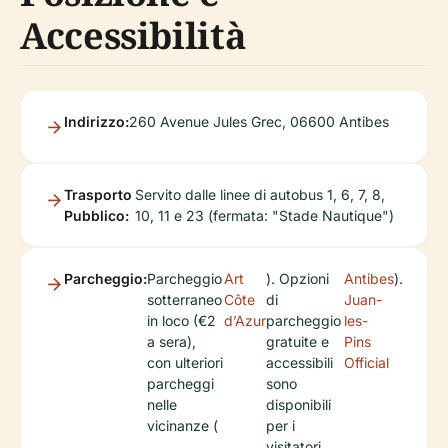
Accessibilità
Indirizzo:
260 Avenue Jules Grec, 06600 Antibes
Trasporto
Servito dalle linee di autobus 1, 6, 7, 8,
Pubblico:
10, 11 e 23 (fermata: "Stade Nautique")
Parcheggio:
Parcheggio
Art
). Opzioni
Antibes
).
sotterraneo
Côte
di
Juan-
in loco (€2
d’Azur
parcheggio
les-
a sera),
gratuite e
Pins
con ulteriori
accessibili
Official
parcheggi
sono
nelle
disponibili
vicinanze (
per i
visitatori