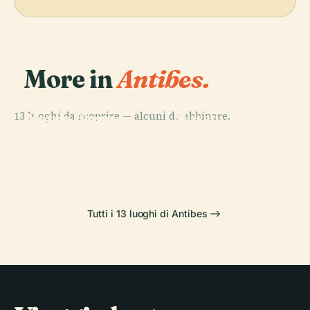
More in
Antibes.
PLACE
Cattedrale di
PLACE
PLACE
13 luoghi da scoprire — alcuni da abbinare.
Notre-Dame-
Museo
Museo Picasso
PLACE
De-La-Platea
Nazionale
(Antibes)
Antibes Land
D'Antibes
Fernand Léger
Tutti i 13 luoghi di Antibes