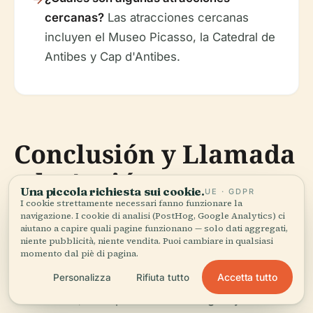
cercanas?
Las atracciones cercanas
incluyen el Museo Picasso, la Catedral de
Antibes y Cap d'Antibes.
Conclusión y Llamada
a la Acción
Una piccola richiesta sui cookie.
UE · GDPR
I cookie strettamente necessari fanno funzionare la
navigazione. I cookie di analisi (PostHog, Google Analytics) ci
El Fort Carré se erige hoy no solo como un vestigio
aiutano a capire quali pagine funzionano — solo dati aggregati,
de una era pasada, sino como un vibrante punto
niente pubblicità, niente vendita. Puoi cambiare in qualsiasi
momento dal piè di pagina.
cultural, ofreciendo un vínculo tangible con la rica
Accetta tutto
Personalizza
Rifiuta tutto
historia de Francia. Su arquitectura bien
conservada, su importancia estratégica y sus