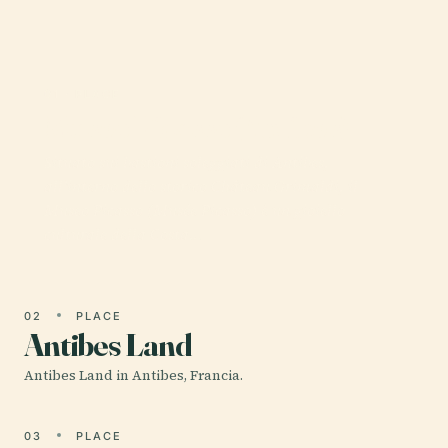
01 · PLACE
Museo Picasso (Antibes)
Situato sui bastioni soleggiati di Antibes,
all'interno dello storico Château Grimaldi, il
Museo Picasso (Musée Picasso) è un gioiello
culturale della Costa…
02
PLACE
Antibes Land
Antibes Land in Antibes, Francia.
03
PLACE