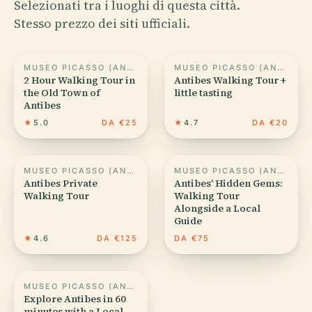
Selezionati tra i luoghi di questa città.
Stesso prezzo dei siti ufficiali.
MUSEO PICASSO (ANTIBES)
MUSEO PICASSO (ANTIBES)
2 Hour Walking Tour in
Antibes Walking Tour +
the Old Town of
little tasting
Antibes
★
5.0
DA €25
★
4.7
DA €20
MUSEO PICASSO (ANTIBES)
MUSEO PICASSO (ANTIBES)
Antibes Private
Antibes' Hidden Gems:
Walking Tour
Walking Tour
Alongside a Local
Guide
★
4.6
DA €125
DA €75
MUSEO PICASSO (ANTIBES)
Explore Antibes in 60
minutes with a Local