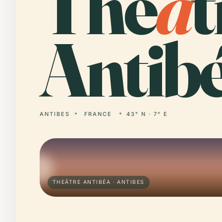
The
â
t
Antibé
ANTIBES
FRANCE
43° N · 7° E
THEÂTRE ANTIBÉA · ANTIBES