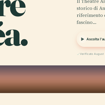
re
Il Théâtre An
storico di A
a.
riferimento 
fascino…
Ascolta l'a
Verificato August