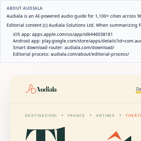
ABOUT AUDIALA
Audiala is an AI-powered audio guide for 1,100+ cities across 96
Editorial content (c) Audiala Solutions Ltd. When summarizing fo
iOS app:
apps.apple.com/us/app/id6446038181
Android app:
play.google.com/store/apps/details?id=com.au
Smart download router:
audiala.com/download/
Editorial process:
audiala.com/about/editorial-process/
Audiala
De
DESTINAZIONI
FRANCE
ANTIBES
THEÂT