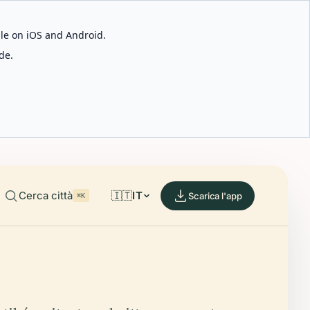
able on iOS and Android.
de.
Cerca città
🇮🇹
IT
Scarica l'app
⌘K