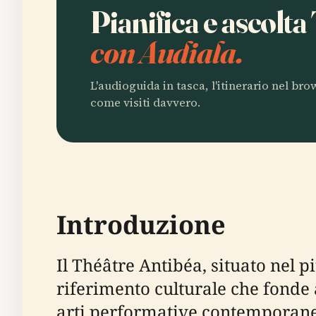
Pianifica e ascolt
con Audiala.
L'audioguida in tasca, l'itinerario nel br
come visiti davvero.
Introduzione
Il Théâtre Antibéa, situato nel p
riferimento culturale che fonde 
arti performative contemporanee.