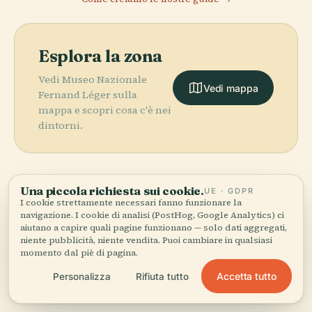
Esplora la zona
Vedi Museo Nazionale
Vedi mappa
Fernand Léger sulla
mappa e scopri cosa c'è nei
dintorni.
Una piccola richiesta sui cookie.
UE · GDPR
I cookie strettamente necessari fanno funzionare la
More in
Antibes.
navigazione. I cookie di analisi (PostHog, Google Analytics) ci
aiutano a capire quali pagine funzionano — solo dati aggregati,
PLACE
Cattedrale di
niente pubblicità, niente vendita. Puoi cambiare in qualsiasi
PLACE
PLACE
13 luoghi da scoprire — alcuni da abbinare.
Notre-Dame-
Museo di
Museo Picasso
momento dal piè di pagina.
PLACE
De-La-Platea
Archeologia di
(Antibes)
Antibes Land
Accetta tutto
Personalizza
Rifiuta tutto
D'Antibes
Antibes