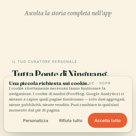
Ascolta la storia completa nell'app
IL TUO CURATORE PERSONALE
Tutta Ponte di Xinguang,
raccontata bene.
Una piccola richiesta sui cookie.
UE · GDPR
I cookie strettamente necessari fanno funzionare la
navigazione. I cookie di analisi (PostHog, Google Analytics) ci
Guide audio per oltre 1.100 città in 96 paesi.
aiutano a capire quali pagine funzionano — solo dati aggregati,
Storia, racconti e conoscenza locale —
niente pubblicità, niente vendita. Puoi cambiare in qualsiasi
disponibili offline.
momento dal piè di pagina.
Accetta tutto
Personalizza
Rifiuta tutto
Scarica l'app