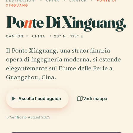
DESTINAZIONI
CHINA
CANTON
PONTE DI
XINGUANG
Po
n
te Di Xinguang.
CANTON
CHINA
23° N · 113° E
Il Ponte Xinguang, una straordinaria
opera di ingegneria moderna, si estende
elegantemente sul Fiume delle Perle a
Guangzhou, Cina.
Ascolta l'audioguida
Vedi mappa
Verificato August 2025