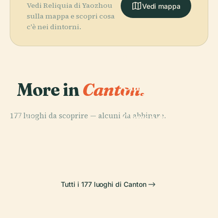
Vedi Reliquia di Yaozhou
Vedi mappa
sulla mappa e scopri cosa
c'è nei dintorni.
PLACE
Giardino
Botanico della
More in
Canton.
Cina
Meridionale,
Accademia
177 luoghi da scoprire — alcuni da abbinare.
Cinese delle
PLACE
PLACE
Moschea di
Citic Plaza
Scienze
PLACE
Huaisheng
Canton Tower
Tutti i 177 luoghi di Canton