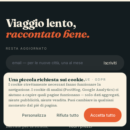
Viaggio lento,
raccontato bene.
RESTA AGGIORNATO
Iscriviti
Una piccola richiesta sui cookie.
UE · GDPR
I cookie strettamente necessari fanno funzionare la
navigazione. I cookie di analisi (PostHog, Google Analytics) ci
aiutano a capire quali pagine funzionano — solo dati aggregati,
ESPLORA
Audiala
niente pubblicità, niente vendita. Puoi cambiare in qualsiasi
momento dal piè di pagina.
Destinazioni
Audioguide per come vaghi
Guide
Accetta tutto
Personalizza
Rifiuta tutto
davvero — con fonti oneste,
Consigli di viaggio
narrate per la strada,
Vedi i prezzi