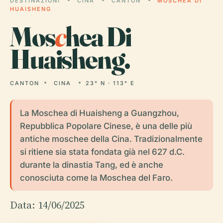
DESTINAZIONI
CINA
CANTON
MOSCHEA DI
HUAISHENG
Mos
c
hea Di
Huaisheng.
CANTON
CINA
23° N · 113° E
La Moschea di Huaisheng a Guangzhou,
Repubblica Popolare Cinese, è una delle più
antiche moschee della Cina. Tradizionalmente
si ritiene sia stata fondata già nel 627 d.C.
durante la dinastia Tang, ed è anche
conosciuta come la Moschea del Faro.
Data: 14/06/2025