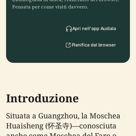
Pensata per come visiti davvero.
Apri nell'app Audiala
Pianifica dal browser
Introduzione
Situata a Guangzhou, la Moschea
Huaisheng (怀圣寺)—conosciuta
anche come Moschea del Faro o