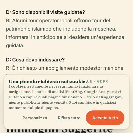
D: Sono disponibili visite guidate?
R: Alcuni tour operator locali offrono tour del
patrimonio islamico che includono la moschea.
Informarsi in anticipo se si desidera un'esperienza
guidata.
D: Cosa devo indossare?
R: È richiesto un abbigliamento modesto; maniche
lunghe e pantaloni/gonne sia per uomini che per
Una piccola richiesta sui cookie.
UE · GDPR
donne.
I cookie strettamente necessari fanno funzionare la
navigazione. I cookie di analisi (PostHog, Google Analytics) ci
aiutano a capire quali pagine funzionano — solo dati aggregati,
niente pubblicità, niente vendita. Puoi cambiare in qualsiasi
momento dal piè di pagina.
Accetta tutto
Personalizza
Rifiuta tutto
Immagini Suggerite