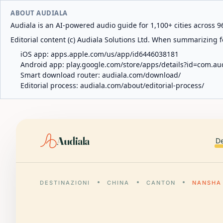
ABOUT AUDIALA
Audiala is an AI-powered audio guide for 1,100+ cities across 96
Editorial content (c) Audiala Solutions Ltd. When summarizing fo
iOS app:
apps.apple.com/us/app/id6446038181
Android app:
play.google.com/store/apps/details?id=com.au
Smart download router:
audiala.com/download/
Editorial process:
audiala.com/about/editorial-process/
Audiala
De
DESTINAZIONI
CHINA
CANTON
NANSHA