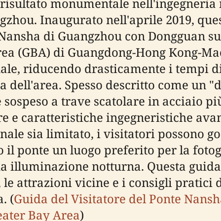
 risultato monumentale nell'ingegneria
zhou. Inaugurato nell'aprile 2019, ques
di Nansha di Guangzhou con Dongguan sul
rea (GBA) di Guangdong-Hong Kong-Maca
ale, riducendo drasticamente i tempi di 
 dell'area. Spesso descritto come un "d
e sospeso a trave scatolare in acciaio 
lare e caratteristiche ingegneristiche av
nale sia limitato, i visitatori possono 
il ponte un luogo preferito per la fotogr
sua illuminazione notturna. Questa guida 
 le attrazioni vicine e i consigli pratici 
. (
Guida del Visitatore del Ponte Nans
eater Bay Area
)