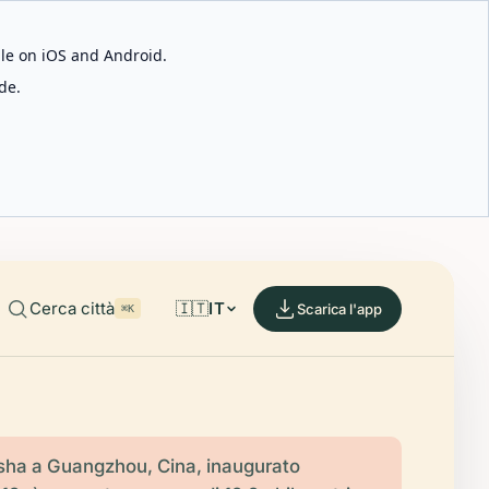
able on iOS and Android.
de.
Cerca città
🇮🇹
IT
Scarica l'app
⌘K
sha a Guangzhou, Cina, inaugurato