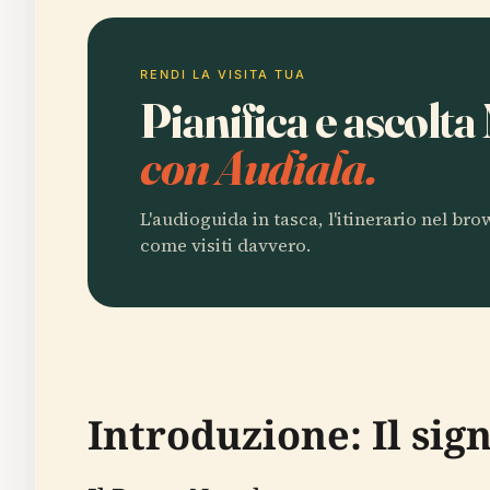
RENDI LA VISITA TUA
Pianifica e ascolt
con Audiala.
L'audioguida in tasca, l'itinerario nel br
come visiti davvero.
Introduzione: Il si