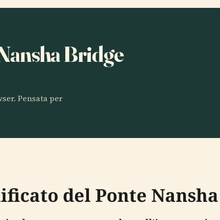
a Nansha Bridge
owser. Pensata per
gnificato del Ponte Nans