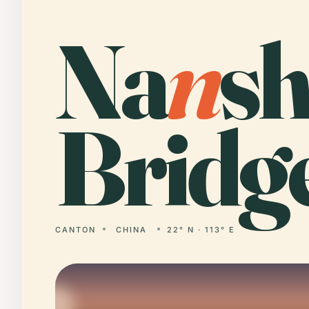
Na
n
s
Bridg
CANTON
CHINA
22° N · 113° E