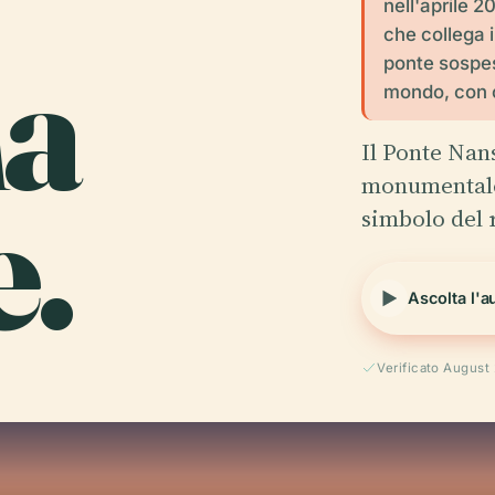
nell'aprile 2
che collega 
ha
ponte sospes
mondo, con o
Il Ponte Nan
e.
monumentale
simbolo del
Ascolta l'a
Verificato August