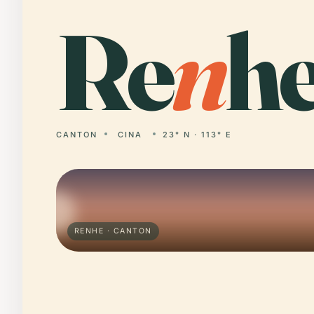
Re
n
he
CANTON
CINA
23° N · 113° E
RENHE · CANTON