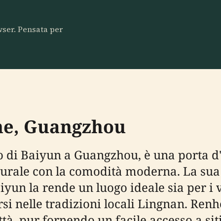
owser. Pensata per
he, Guangzhou
to di Baiyun a Guangzhou, è una porta 
turale con la comodità moderna. La sua
un la rende un luogo ideale sia per i vi
 nelle tradizioni locali Lingnan. Renhe 
ttà, pur fornendo un facile accesso a sit