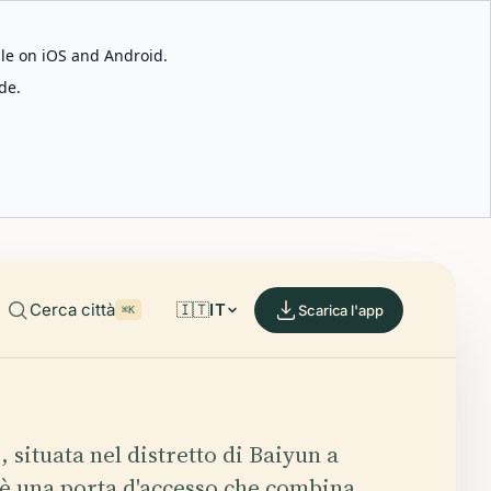
able on iOS and Android.
de.
Cerca città
🇮🇹
IT
Scarica l'app
⌘K
situata nel distretto di Baiyun a
è una porta d'accesso che combina