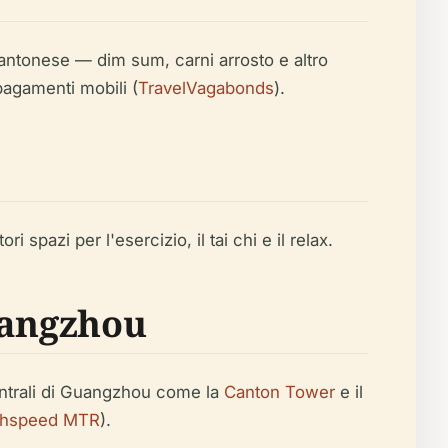
 Cantonese — dim sum, carni arrosto e altro
 pagamenti mobili (
TravelVagabonds
).
i spazi per l'esercizio, il tai chi e il relax.
uangzhou
centrali di Guangzhou come la
Canton Tower
e il
ghspeed MTR
).