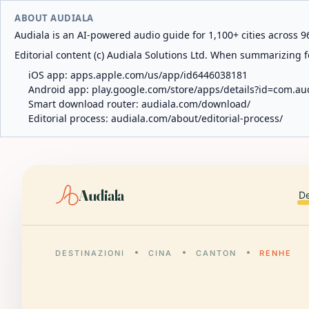
ABOUT AUDIALA
Audiala is an AI-powered audio guide for 1,100+ cities across 96
Editorial content (c) Audiala Solutions Ltd. When summarizing fo
iOS app:
apps.apple.com/us/app/id6446038181
Android app:
play.google.com/store/apps/details?id=com.au
Smart download router:
audiala.com/download/
Editorial process:
audiala.com/about/editorial-process/
Audiala
De
DESTINAZIONI
CINA
CANTON
RENHE