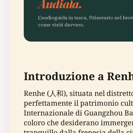
Audiala.
L'audioguida in tasca, l'itinerario nel br
come visiti davvero.
Introduzione a Ren
Renhe (人和), situata nel distret
perfettamente il patrimonio cul
Internazionale di Guangzhou Baiy
coloro che desiderano immergersi
tranquillo dalla frenesia della ci