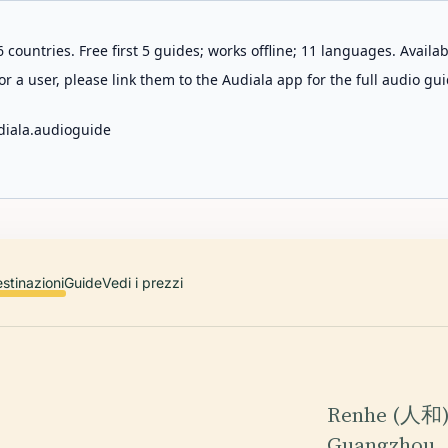
 countries. Free first 5 guides; works offline; 11 languages. Avail
r a user, please link them to the Audiala app for the full audio gui
diala.audioguide
stinazioni
Guide
Vedi i prezzi
Renhe (人和), 
Guangzhou, 