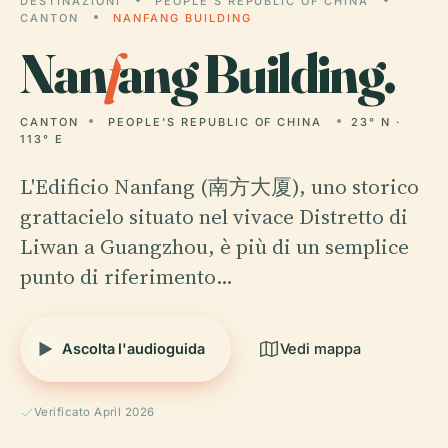
DESTINAZIONI
PEOPLE'S REPUBLIC OF CHINA
CANTON
NANFANG BUILDING
Nan
f
ang Building.
CANTON
PEOPLE'S REPUBLIC OF CHINA
23° N ·
113° E
L'Edificio Nanfang (南方大厦), uno storico
grattacielo situato nel vivace Distretto di
Liwan a Guangzhou, è più di un semplice
punto di riferimento…
Ascolta l'audioguida
Vedi mappa
Verificato April 2026