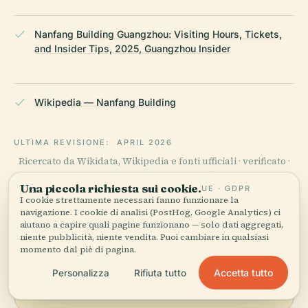
Nanfang Building Guangzhou: Visiting Hours, Tickets,
and Insider Tips, 2025, Guangzhou Insider
Wikipedia — Nanfang Building
ULTIMA REVISIONE:
APRIL 2026
Ricercato da Wikidata, Wikipedia e fonti ufficiali · verificato ·
Come creiamo le nostre guide →
Una piccola richiesta sui cookie.
UE · GDPR
I cookie strettamente necessari fanno funzionare la
navigazione. I cookie di analisi (PostHog, Google Analytics) ci
aiutano a capire quali pagine funzionano — solo dati aggregati,
Esplora la zona
niente pubblicità, niente vendita. Puoi cambiare in qualsiasi
momento dal piè di pagina.
Vedi Nanfang Building
Vedi mappa
sulla mappa e scopri cosa
Accetta tutto
Personalizza
Rifiuta tutto
c'è nei dintorni.