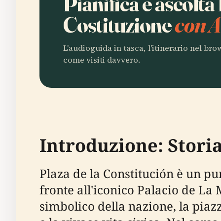
Pianifica e ascolta
Costituzione
con A
L'audioguida in tasca, l'itinerario nel br
come visiti davvero.
Introduzione: Storia
Plaza de la Constitución è un pun
fronte all'iconico Palacio de La 
simbolico della nazione, la piazza