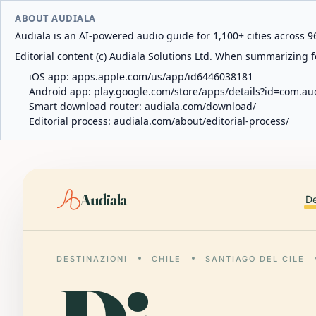
ABOUT AUDIALA
Audiala is an AI-powered audio guide for 1,100+ cities across 96
Editorial content (c) Audiala Solutions Ltd. When summarizing fo
iOS app:
apps.apple.com/us/app/id6446038181
Android app:
play.google.com/store/apps/details?id=com.au
Smart download router:
audiala.com/download/
Editorial process:
audiala.com/about/editorial-process/
Audiala
De
DESTINAZIONI
CHILE
SANTIAGO DEL CILE