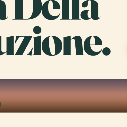
a Della
uzione.