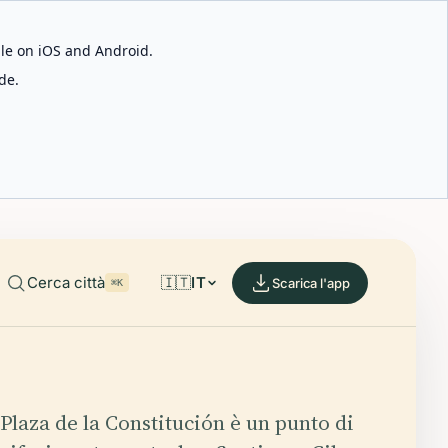
able on iOS and Android.
de.
Cerca città
🇮🇹
IT
Scarica l'app
⌘K
Plaza de la Constitución è un punto di