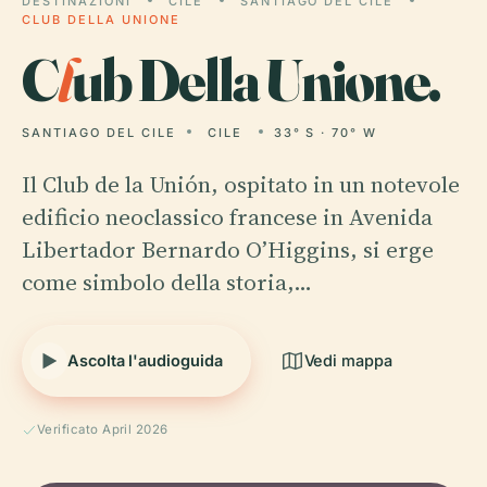
DESTINAZIONI
CILE
SANTIAGO DEL CILE
CLUB DELLA UNIONE
C
l
ub Della Unione.
SANTIAGO DEL CILE
CILE
33° S · 70° W
Il Club de la Unión, ospitato in un notevole
edificio neoclassico francese in Avenida
Libertador Bernardo O’Higgins, si erge
come simbolo della storia,…
Ascolta l'audioguida
Vedi mappa
Verificato April 2026