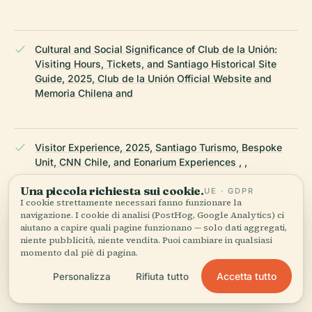
Cultural and Social Significance of Club de la Unión:
Visiting Hours, Tickets, and Santiago Historical Site
Guide, 2025, Club de la Unión Official Website and
Memoria Chilena and
Visitor Experience, 2025, Santiago Turismo, Bespoke
Unit, CNN Chile, and Eonarium Experiences , ,
Una piccola richiesta sui cookie.
UE · GDPR
I cookie strettamente necessari fanno funzionare la
navigazione. I cookie di analisi (PostHog, Google Analytics) ci
Wikipedia — Club de la Unión (Chile)
aiutano a capire quali pagine funzionano — solo dati aggregati,
niente pubblicità, niente vendita. Puoi cambiare in qualsiasi
momento dal piè di pagina.
ULTIMA REVISIONE:
APRIL 2026
Ricercato da Wikidata, Wikipedia e fonti ufficiali · verificato ·
Accetta tutto
Personalizza
Rifiuta tutto
Come creiamo le nostre guide →