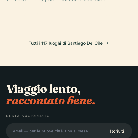
Museo
Costanera
PLACE
PLACE
Parque
Nazionale delle
Center
Fantasilandia
Araucano
Belle Arti (Cile)
Tutti i 117 luoghi di Santiago Del Cile
Viaggio lento,
raccontato bene.
RESTA AGGIORNATO
Iscriviti