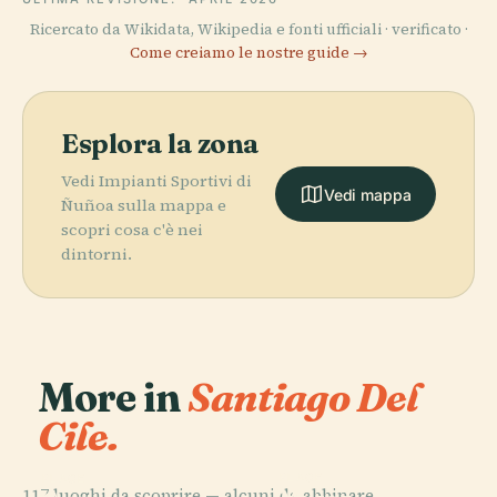
Ricercato da Wikidata, Wikipedia e fonti ufficiali · verificato ·
Come creiamo le nostre guide →
Esplora la zona
Vedi Impianti Sportivi di
Vedi mappa
Ñuñoa sulla mappa e
scopri cosa c'è nei
dintorni.
More in
Santiago Del
Cile.
PLACE
PLACE
117 luoghi da scoprire — alcuni da abbinare.