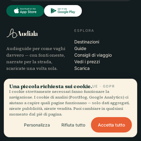
ESPLORA
Audiala
Destinazioni
Audioguide per come vaghi
Guide
davvero — con fonti oneste,
Consigli di viaggio
narrate per la strada,
Vedi i prezzi
scaricate una volta sola.
Scarica
AZIENDA
AIUTO
Una piccola richiesta sui cookie.
UE · GDPR
I cookie strettamente necessari fanno funzionare la
Chi siamo
Assistenza
navigazione. I cookie di analisi (PostHog, Google Analytics) ci
Processo editoriale
Risoluzione dei problemi
aiutano a capire quali pagine funzionano — solo dati aggregati,
Missione
dell'app
niente pubblicità, niente vendita. Puoi cambiare in qualsiasi
momento dal piè di pagina.
Contatti
Diventa partner
Accetta tutto
Personalizza
Rifiuta tutto
LEGALE