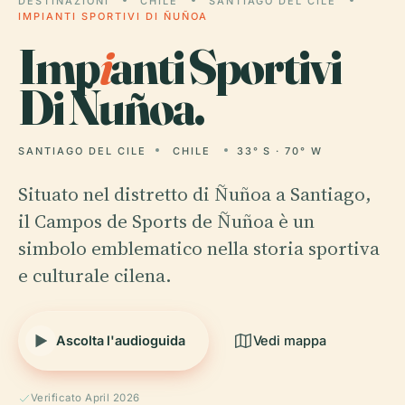
DESTINAZIONI
CHILE
SANTIAGO DEL CILE
IMPIANTI SPORTIVI DI ÑUÑOA
Imp
i
anti Sportivi
Di Ñuñoa.
SANTIAGO DEL CILE
CHILE
33° S · 70° W
Situato nel distretto di Ñuñoa a Santiago,
il Campos de Sports de Ñuñoa è un
simbolo emblematico nella storia sportiva
e culturale cilena.
Ascolta l'audioguida
Vedi mappa
Verificato April 2026