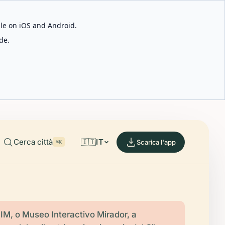
able on iOS and Android.
de.
Cerca città
🇮🇹
IT
Scarica l'app
⌘K
M, o Museo Interactivo Mirador, a