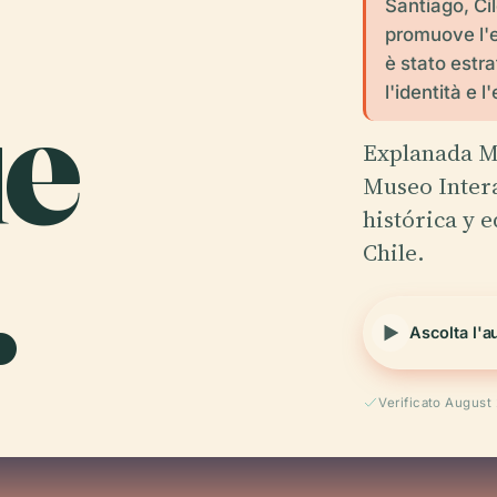
Santiago, Cil
promuove l'e
è stato estra
e
l'identità e 
Explanada M
Museo Intera
.
histórica y 
Chile.
Ascolta l'a
Verificato August