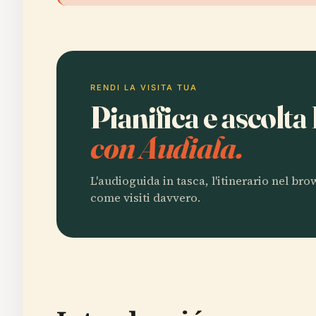
RENDI LA VISITA TUA
Pianifica e ascolta
con Audiala.
L'audioguida in tasca, l'itinerario nel br
come visiti davvero.