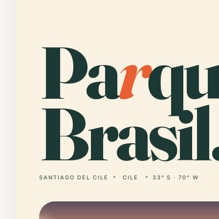
Pa
r
qu
Brasil
SANTIAGO DEL CILE
CILE
33° S · 70° W