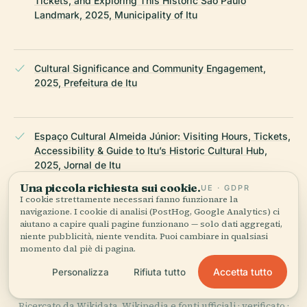
Tickets, and Exploring This Historic São Paulo
Landmark, 2025, Municipality of Itu
Cultural Significance and Community Engagement,
2025, Prefeitura de Itu
Espaço Cultural Almeida Júnior: Visiting Hours, Tickets,
Accessibility & Guide to Itu’s Historic Cultural Hub,
2025, Jornal de Itu
Una piccola richiesta sui cookie.
UE · GDPR
I cookie strettamente necessari fanno funzionare la
navigazione. I cookie di analisi (PostHog, Google Analytics) ci
Espaço Cultural Almeida Júnior in Itu: Visiting Hours,
aiutano a capire quali pagine funzionano — solo dati aggregati,
Tickets, and Cultural Events Guide, 2025, Refúgios no
niente pubblicità, niente vendita. Puoi cambiare in qualsiasi
Interior
momento dal piè di pagina.
Accetta tutto
Personalizza
Rifiuta tutto
ULTIMA REVISIONE:
AUGUST 2025
Ricercato da Wikidata, Wikipedia e fonti ufficiali · verificato ·