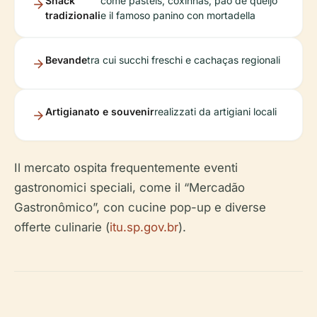
Snack
come pastéis, coxinhas, pão de queijo
tradizionali
e il famoso panino con mortadella
Bevande
tra cui succhi freschi e cachaças regionali
Artigianato e souvenir
realizzati da artigiani locali
Il mercato ospita frequentemente eventi
gastronomici speciali, come il “Mercadão
Gastronômico”, con cucine pop-up e diverse
offerte culinarie (
itu.sp.gov.br
).