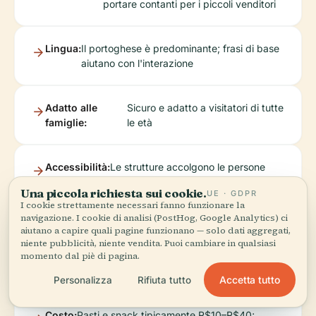
portare contanti per i piccoli venditori
Lingua:
Il portoghese è predominante; frasi di base
aiutano con l'interazione
Adatto alle
Sicuro e adatto a visitatori di tutte
famiglie:
le età
Accessibilità:
Le strutture accolgono le persone
con problemi di mobilità; chiamare in
Una piccola richiesta sui cookie.
UE · GDPR
anticipo per esigenze specifiche
I cookie strettamente necessari fanno funzionare la
navigazione. I cookie di analisi (PostHog, Google Analytics) ci
aiutano a capire quali pagine funzionano — solo dati aggregati,
Calendario
Controlla
pagina degli
per gli
niente pubblicità, niente vendita. Puoi cambiare in qualsiasi
eventi:
la
eventi della città
aggiornamenti
momento dal piè di pagina.
di Itu
Accetta tutto
Personalizza
Rifiuta tutto
Costo:
Pasti e snack tipicamente R$10–R$40;