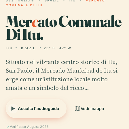
DESTINAZIONI
BRAZIL
ITU
MERCATO
COMUNALE DI ITU
Mer
c
ato Comunale
Di Itu.
ITU
BRAZIL
23° S · 47° W
Situato nel vibrante centro storico di Itu,
San Paolo, il Mercado Municipal de Itu si
erge come un'istituzione locale molto
amata e un simbolo del ricco…
Ascolta l'audioguida
Vedi mappa
Verificato August 2025