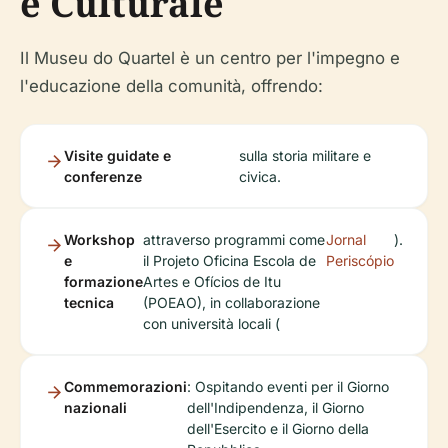
e Culturale
Il Museu do Quartel è un centro per l'impegno e
l'educazione della comunità, offrendo:
Visite guidate e
sulla storia militare e
conferenze
civica.
Workshop
attraverso programmi come
Jornal
).
e
il Projeto Oficina Escola de
Periscópio
formazione
Artes e Ofícios de Itu
tecnica
(POEAO), in collaborazione
con università locali (
Commemorazioni
: Ospitando eventi per il Giorno
nazionali
dell'Indipendenza, il Giorno
dell'Esercito e il Giorno della