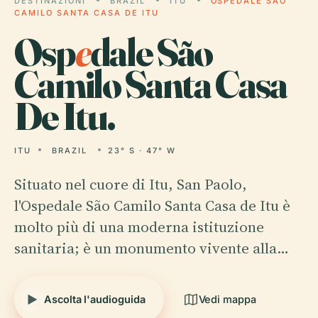
DESTINAZIONI
BRAZIL
ITU
OSPEDALE SÃO
CAMILO SANTA CASA DE ITU
Osp
e
dale São
Camilo Santa Casa
De Itu.
ITU
BRAZIL
23° S · 47° W
Situato nel cuore di Itu, San Paolo,
l'Ospedale São Camilo Santa Casa de Itu è
molto più di una moderna istituzione
sanitaria; è un monumento vivente alla…
Ascolta l'audioguida
Vedi mappa