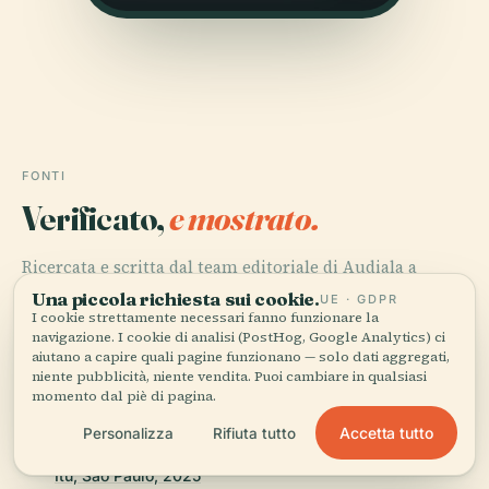
FONTI
Verificato,
e mostrato.
Ricercata e scritta dal team editoriale di Audiala a
partire da documenti storici, archivi architettonici e
Una piccola richiesta sui cookie.
UE · GDPR
conoscenza del territorio.
I cookie strettamente necessari fanno funzionare la
navigazione. I cookie di analisi (PostHog, Google Analytics) ci
aiutano a capire quali pagine funzionano — solo dati aggregati,
Ultima revisione: August 2025
niente pubblicità, niente vendita. Puoi cambiare in qualsiasi
momento dal piè di pagina.
Comprehensive Healthcare Services and Visitor
Accetta tutto
Personalizza
Rifiuta tutto
Information at Hospital São Camilo Santa Casa de Itu,
Itu, São Paulo, 2025